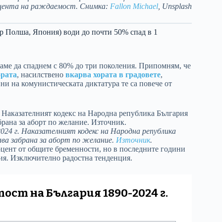
ицента на раждаемост. Снимка:
Fallon Michael
, Unsplash
р Полша, Япония) води до почти 50% спад в 1
кваме да спаднем с 80% до три поколения. Припомням, че
ората
, насилствено
вкарва хората в градовете
,
ини на комунистическата диктатура те са повече от
24 г. Наказателният кодекс на Народна република
ва забрана за аборт по желание.
Източник
.
оцент от общите бременности, но в последните години
ния. Изключително радостна тенденция.
ст на България 1890-2024 г.