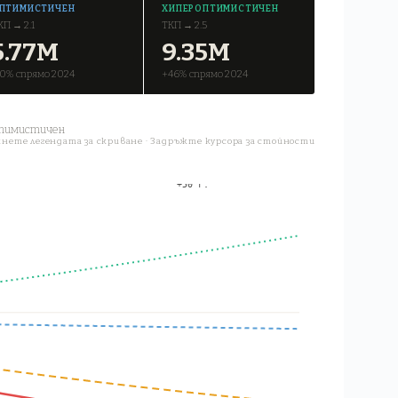
ПТИМИСТИЧЕН
ХИПЕРОПТИМИСТИЧЕН
КП → 2.1
ТКП → 2.5
5.77М
9.35М
10% спрямо 2024
+46% спрямо 2024
тимистичен
нете легендата за скриване · Задръжте курсора за стойности