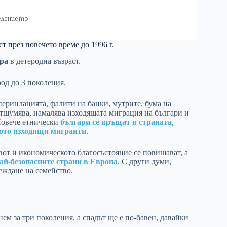
елението
т през повечето време до 1996 г.
ра
в детеродна възраст.
род до 3 поколения.
перинлацията, фалити на банки, мутрите, бума на
тшумява, намалява изходящата миграция на българи и
 Повече етнически
българи се връщат в страната
,
ото изходящи мигранти
.
вот и икономическото благосъстояние се повишават, а
ай-безопасните страни в Европа
. С други думи,
леждане на семейство.
нем за три поколения, а спадът ще е по-бавен, давайки