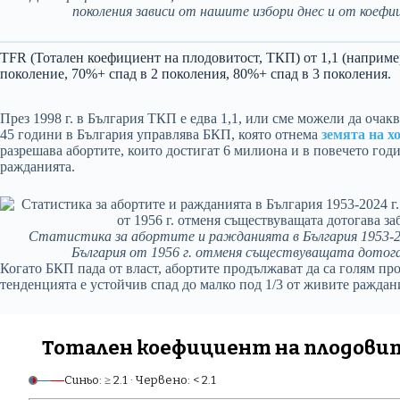
поколения зависи от нашите избори днес и от коеф
TFR (Тотален коефициент на плодовитост, ТКП) от 1,1 (наприме
поколение, 70%+ спад в 2 поколения, 80%+ спад в 3 поколения.
През 1998 г. в България ТКП е едва 1,1, или сме можели да оча
45 години в България управлява БКП, която отнема
земята на х
разрешава абортите, които достигат 6 милиона и в повечето год
ражданията.
Статистика за абортите и ражданията в България 1953-20
България от 1956 г. отменя съществуващата дотога
Когато БКП пада от власт, абортите продължават да са голям пр
тенденцията е устойчив спад до малко под 1/3 от живите ражда
Тотален коефициент на плодовито
Синьо: ≥ 2.1 · Червено: < 2.1