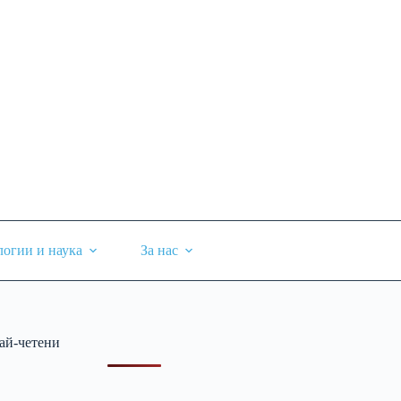
логии и наука
За нас
ай-четени