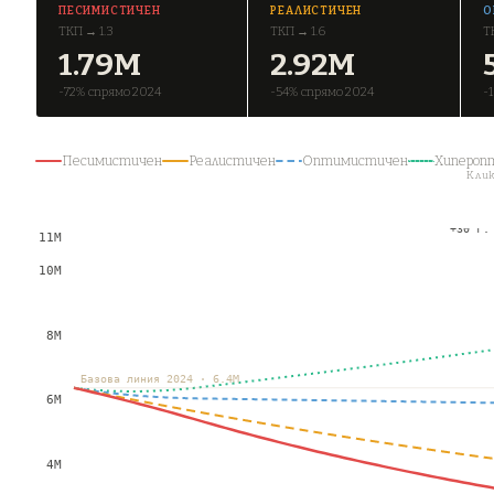
ПЕСИМИСТИЧЕН
РЕАЛИСТИЧЕН
О
ТКП → 1.3
ТКП → 1.6
Т
1.79М
2.92М
-72% спрямо 2024
-54% спрямо 2024
-
Песимистичен
Реалистичен
Оптимистичен
Хипероп
Клик