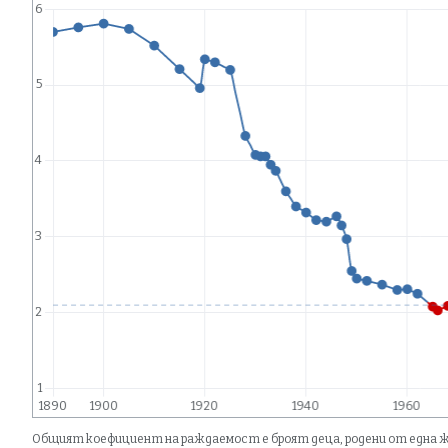
Общият коефициент на раждаемост е броят деца, родени от една же