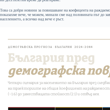
Това са добри новини за повишаване на коефицента на раждаемо
показахме вече, че можем, минали сме над половината път до за
населението, а всичко над вече е ръст.
ДЕМОГРАФСКА ПРОГНОЗА · БЪЛГАРИЯ · 2024–2084
България пред
демографска по
Четири сценария за населението на България през следва
на траекториите на общия коефициент на раждаемост
(~1.6) до заместващата стойност (2.1) и отвъд нея.