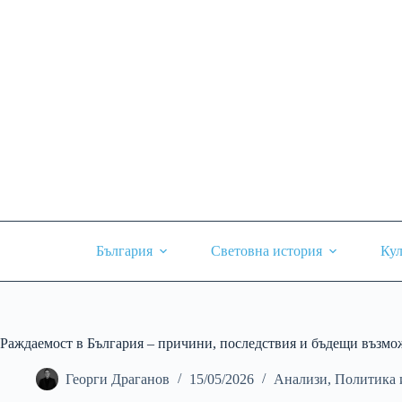
Skip
to
content
България
Световна история
Кул
Раждаемост в България – причини, последствия и бъдещи възм
Георги Драганов
15/05/2026
Анализи
,
Политика 