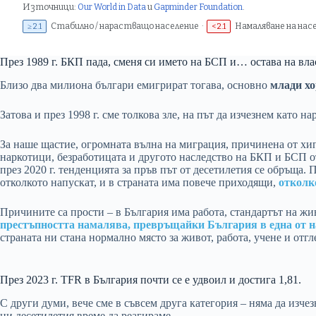
Източници:
Our World in Data
и
Gapminder Foundation
.
Стабилно / нарастващо население ·
Намаляване на нас
≥ 2.1
< 2.1
През 1989 г. БКП пада, сменя си името на БСП и… остава на влас
Близо два милиона българи емигрират тогава, основно
млади хо
Затова и през 1998 г. сме толкова зле, на път да изчезнем като на
За наше щастие, огромната вълна на миграция, причинена от хи
наркотици, безработицата и другото наследство на БКП и БСП о
през 2020 г. тенденцията за пръв път от десетилетия се обръща.
отколкото напускат, и в страната има повече приходящи,
отколк
Причините са прости – в България има работа, стандартът на жи
престъпността намалява, превръщайки България в една от н
страната ни стана нормално място за живот, работа, учене и отг
През 2023 г. TFR в България почти се е удвоил и достига 1,81.
С други думи, вече сме в съвсем друга категория – няма да изчез
ни десетилетия време да реагираме.