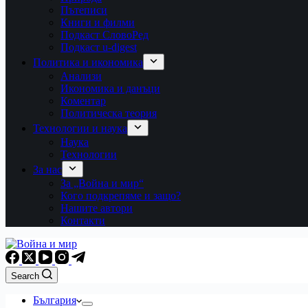
Пътеписи
Книги и филми
Подкаст СловоРед
Подкаст u-digest
Политика и икономика
Анализи
Икономика и данъци
Коментар
Политическа теория
Технологии и наука
Наука
Технологии
За нас
За „Война и мир“
Кого подкрепяме и защо?
Нашите автори
Контакти
Search
България