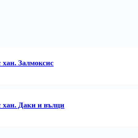
 хан. Залмоксис
 хан. Даки и вълци