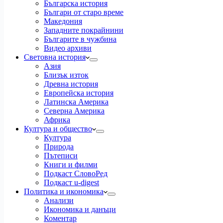
Българска история
Българи от старо време
Македония
Западните покрайнини
Българите в чужбина
Видео архиви
Световна история
Азия
Близък изток
Древна история
Европейска история
Латинска Америка
Северна Америка
Африка
Култура и общество
Култура
Природа
Пътеписи
Книги и филми
Подкаст СловоРед
Подкаст u-digest
Политика и икономика
Анализи
Икономика и данъци
Коментар