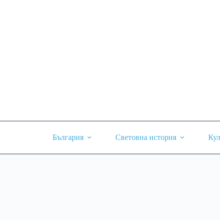
Skip
to
content
България
Световна история
Кул