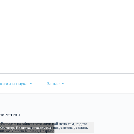
логии и наука
За нас
ай-четени