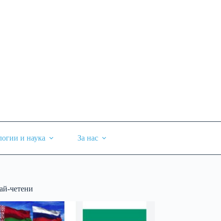
логии и наука
За нас
ай-четени