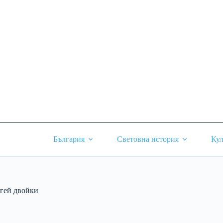
Skip
to
content
България
Световна история
Кул
гей двойки