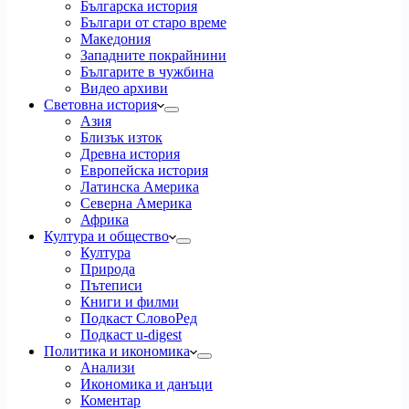
Българска история
Българи от старо време
Македония
Западните покрайнини
Българите в чужбина
Видео архиви
Световна история
Азия
Близък изток
Древна история
Европейска история
Латинска Америка
Северна Америка
Африка
Култура и общество
Култура
Природа
Пътеписи
Книги и филми
Подкаст СловоРед
Подкаст u-digest
Политика и икономика
Анализи
Икономика и данъци
Коментар