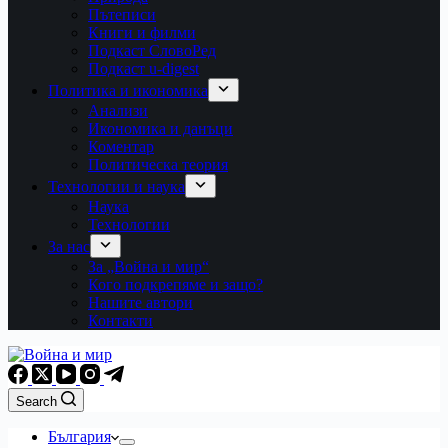
Пътеписи
Книги и филми
Подкаст СловоРед
Подкаст u-digest
Политика и икономика
Анализи
Икономика и данъци
Коментар
Политическа теория
Технологии и наука
Наука
Технологии
За нас
За „Война и мир“
Кого подкрепяме и защо?
Нашите автори
Контакти
Search
България