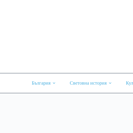
Skip
to
content
България
Световна история
Кул