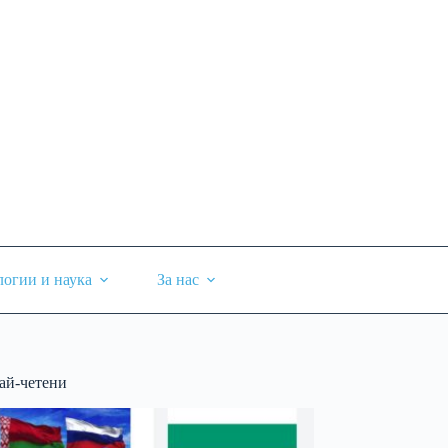
логии и наука
За нас
ай-четени