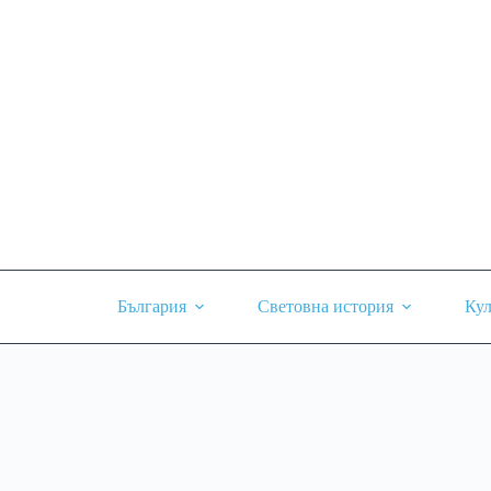
Skip
to
content
България
Световна история
Кул