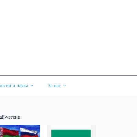
логии и наука
За нас
ай-четени