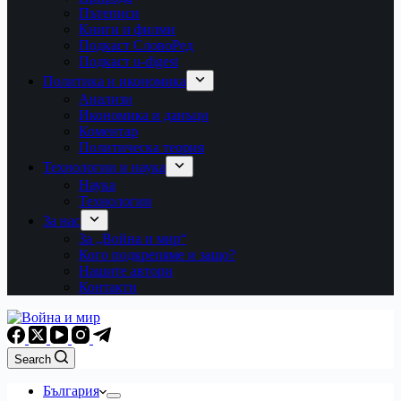
Пътеписи
Книги и филми
Подкаст СловоРед
Подкаст u-digest
Политика и икономика
Анализи
Икономика и данъци
Коментар
Политическа теория
Технологии и наука
Наука
Технологии
За нас
За „Война и мир“
Кого подкрепяме и защо?
Нашите автори
Контакти
Search
България