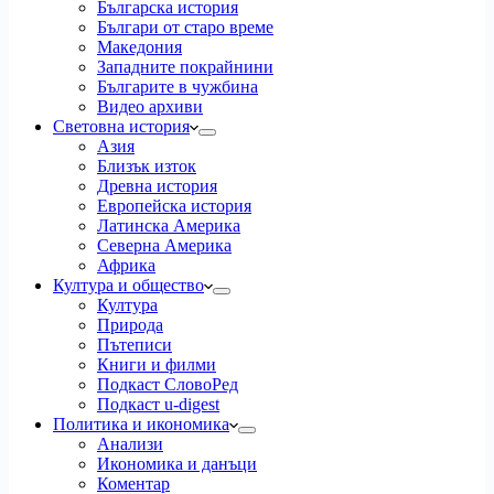
Българска история
Българи от старо време
Македония
Западните покрайнини
Българите в чужбина
Видео архиви
Световна история
Азия
Близък изток
Древна история
Европейска история
Латинска Америка
Северна Америка
Африка
Култура и общество
Култура
Природа
Пътеписи
Книги и филми
Подкаст СловоРед
Подкаст u-digest
Политика и икономика
Анализи
Икономика и данъци
Коментар