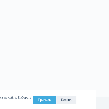
а на сайта. Изберете
Приемам
Decline
ия
Атаман