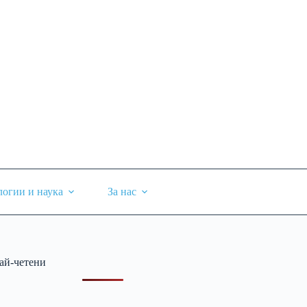
логии и наука
За нас
ай-четени