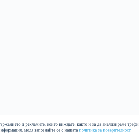
ржанието и рекламите, които виждате, както и за да анализираме трафик
Политика за поверителност
 информация, моля запознайте се с нашата
политика за поверителност.
р. Сайтът е оптимизиран от
Сергей Петров - Араджиони
и агенц