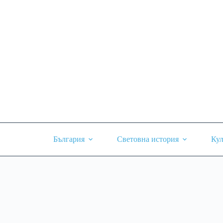
Skip
to
content
България
Световна история
Кул