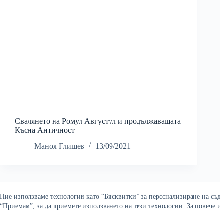
Свалянето на Ромул Августул и продължаващата
Късна Античност
Манол Глишев
13/09/2021
Ние използваме технологии като “Бисквитки” за персонализиране на съдъ
“Приемам”, за да приемете използването на тези технологии. За повече
Copyright © 2026 Война и ми