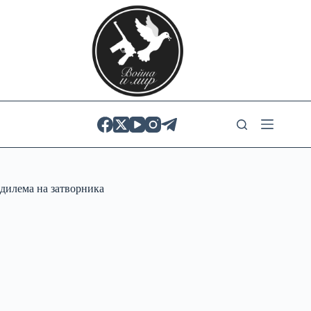
Skip
to
content
дилема на затворника