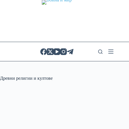
Skip
to
content
Древни религии и култове