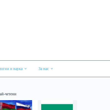
логии и наука
За нас
ай-четени