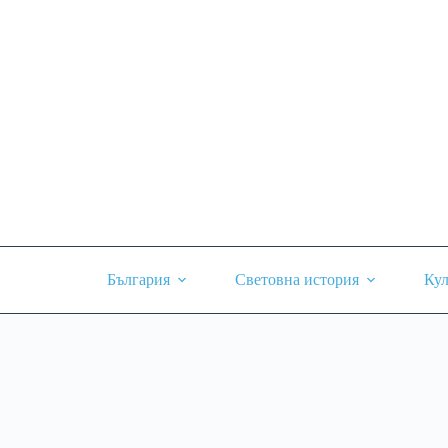
Skip
to
content
България
Световна история
Кул