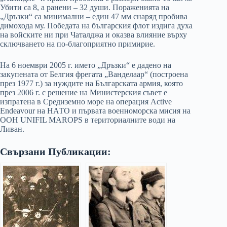
Убити са 8, а ранени – 32 души. Пораженията на
„Дръзки“ са минимални – един 47 мм снаряд пробива
димохода му. Победата на българския флот издига духа
на войските ни при Чаталджа и оказва влияние върху
сключването на по-благоприятно примирие.
На 6 ноември 2005 г. името „Дръзки“ е дадено на
закупената от Белгия фрегата „Ванделаар“ (построена
през 1977 г.) за нуждите на Българската армия, която
през 2006 г. с решение на Министерския съвет е
изпратена в Средиземно море на операция Active
Endeavour на НАТО и първата военноморска мисия на
ООН UNIFIL MAROPS в териториалните води на
Ливан.
Свързани Публикации: