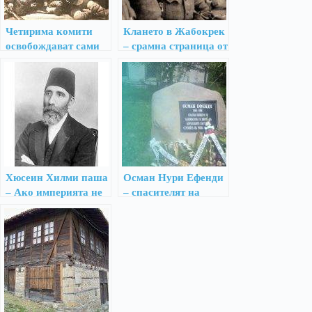
Четирима комити
Клането в Жабокрек
освобождават сами
– срамна страница от
град Кавала
историята на БКП
Хюсеин Хилми паша
Осман Нури Ефенди
– Ако империята не
– спасителят на
можа да излезе на
Пещера по време на
глава с българите,
Априлското
сръбската и
въстание
гръцката власт ли
ще ги укроти?