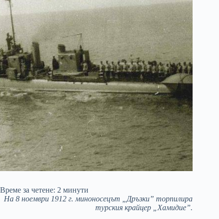
Време за четене:
2
минути
На 8 ноември 1912 г. миноносецът „Дръзки” торпилира
турския крайцер „Хамидие”.