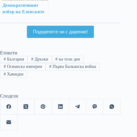
Демократичният
избор на Еленските
чорбаджии
Подкрепете ни с дарение!
Етикети
#
България
#
Дръзки
#
на този ден
#
Османска империя
#
Първа Балканска война
#
Хамидие
Сподели