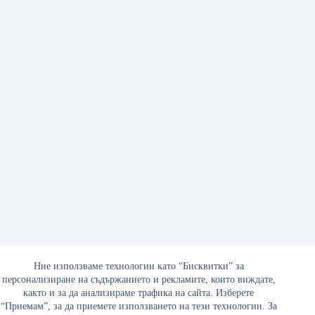
Колко ни струва БСП?
Ние използваме технологии като “Бисквитки” за
персонализиране на съдържанието и рекламите, които виждате,
03/10/2022
както и за да анализираме трафика на сайта. Изберете
“Приемам”, за да приемете използването на тези технологии. За