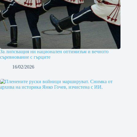
За липсващия ни национален оптимизъм и вечното
съревнование с гърците
16/02/2026