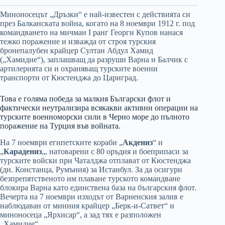
Миноносецът „Дръзки“ е най-известен с действията си
през Балканската война, когато на 8 ноември 1912 г. под
командването на мичман I ранг Георги Купов нанася
тежко поражение и изважда от строя турския
бронепалубен крайцер Султан Абдул Хамид
(„Хамидие“), заплашващ да разруши Варна и Балчик с
артилерията си и охраняващ турските военни
транспорти от Кюстенджа до Цариград.
Това е голяма победа за малкия Български флот и
фактически неутрализира всякакви активни операции на
турските военноморски сили в Черно море до пълното
поражение на Турция във войната.
На 7 ноември египетските кораби „
Акдениз
“ и
„
Карадениз
„, натоварени с 80 оръдия и боеприпаси за
турските войски при Чаталджа отплават от Кюстенджа
(дн. Констанца, Румъния) за Истанбул. За да осигури
безпрепятственото им плаване турското командване
блокира Варна като единствена база на българския флот.
Вечерта на 7 ное
мври изходът от Варненския залив е
наблюдаван от минния крайцер „Берк-и-Сатвет“ и
миноносеца „Ярхисар“, а зад тях е разположен
„Хамидие“.