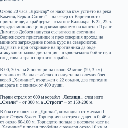
Около 20 часа „Ярхисар“ се насочва към устието на река
Камчия, Берк-и-Сатвет” – на север от Варненското
пристанище, а крайцерът – към нос Калиакра. В 22, 25 ч.
отрядът миноносци под командването на капитан ІІ ранг
Димитър Добрев напуска със загасени светлини
Варненското пристанище и през северния проход на
минното заграждение поема курс на североизток.
Задачата е при откриване на противника да бъде
атакуван от малка дистанция – първоначално бойните, а
след това и транспортните кораби.
В 00, 30 ч. на 8 ноември на около 32 мили (59, 3 км)
източно от Варна е забелязан силуета на големия боен
кораб „Хамидие“, въоръжен с 22 оръдия, два торпедни
апарата и с екипаж от 400 души.
Първи стреля от 600 м корабът „
Летящи
„, след него
„
Смели
“ – от 300 м, а „
Строги
“ – от 150-200 м.
В боя се включва и „Дръзки“, командван от мичман І
ранг
Георги Купов
. Торпедният изстрел е даден в 0, 46 ч.
от около 60-100 м. Торпедото попада в носовата част на
„Хамидие“ и прави пробойна с размери около 10 кв. м.