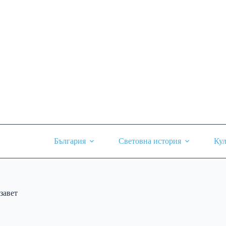
Skip
to
content
България
Световна история
Кул
завет