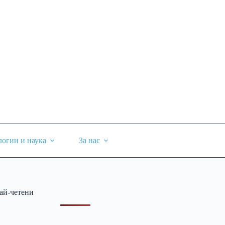
логии и наука
За нас
ай-четени