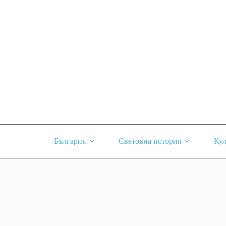
Skip
to
content
България
Световна история
Кул