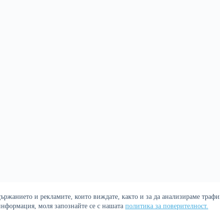
ржанието и рекламите, които виждате, както и за да анализираме трафик
Политика за поверителност
 информация, моля запознайте се с нашата
политика за поверителност.
р. Сайтът е оптимизиран от
Сергей Петров - Араджиони
и агенц