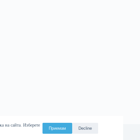
а на сайта. Изберете
Приемам
Decline
ия
Атаман