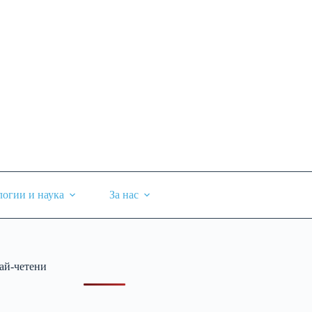
логии и наука
За нас
ай-четени