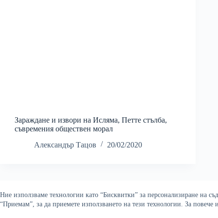
Зараждане и извори на Исляма, Петте стълба,
съвремения обществен морал
Александър Тацов
20/02/2020
Ние използваме технологии като “Бисквитки” за персонализиране на съдъ
“Приемам”, за да приемете използването на тези технологии. За повече
Copyright © 2026 Война и ми