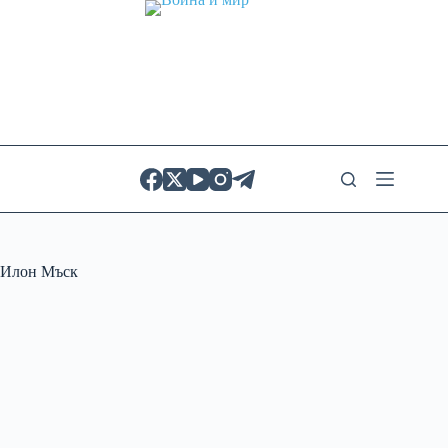
Skip
to
content
Илон Мъск