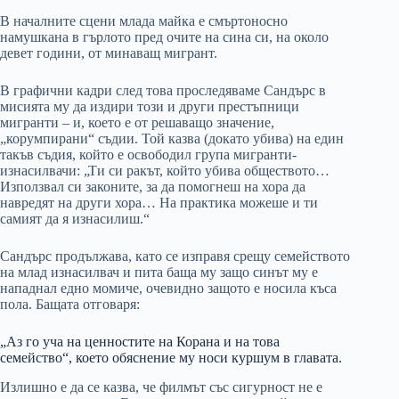
В началните сцени млада майка е смъртоносно
намушкана в гърлото пред очите на сина си, на около
девет години, от минаващ мигрант.
В графични кадри след това проследяваме Сандърс в
мисията му да издири този и други престъпници
мигранти – и, което е от решаващо значение,
„корумпирани“ съдии. Той казва (докато убива) на един
такъв съдия, който е освободил група мигранти-
изнасилвачи: „Ти си ракът, който убива обществото…
Използвал си законите, за да помогнеш на хора да
навредят на други хора… На практика можеше и ти
самият да я изнасилиш.“
Сандърс продължава, като се изправя срещу семейството
на млад изнасилвач и пита баща му защо синът му е
нападнал едно момиче, очевидно защото е носила къса
пола. Бащата отговаря:
„Аз го уча на ценностите на Корана и на това
семейство“, което обяснение му носи куршум в главата.
Излишно е да се казва, че филмът със сигурност не е