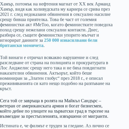
Хамър, потомък на нефтения магнат от XX век Арманд
Хамър, видя как холивудската му кариера се срива през
2021 г. след недоказани обвинения в сексуално насилие
срещу бивша приятелка. Това бе част от големия
феминистки акт #MeToo, когато феминистките поведоха
поход срещу нежелани сексуални контакти. Днес,
разбира се, същите феминистки упорито мълчат и
игнорират данните за
250 000 изнасилвани бели
британски момичета
.
Той винаги е отричал всякакво нарушение и след
разследване от страна на полицията и прокуратурата в
Лос Анджелис срещу него така и не бяха повдигнати
наказателни обвинения. Актьорът, който беше
номиниран за „Златен глобус“ през 2018 г., е описал
преживяванията си като нещо подобно на разпъване на
кръст.
Сега той се завръща в ролята на Майкъл Сандърс –
ветеран от американската армия и богат бизнесмен,
който дебне по улиците на хърватски град в търсене на
възмездие за престъпленията, извършени от мигранти.
Истината е, че филмът е труден за гледане. Аз лично се