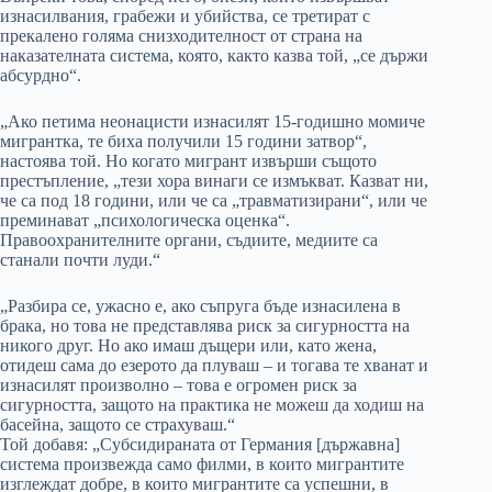
изнасилвания, грабежи и убийства, се третират с
прекалено голяма снизходителност от страна на
наказателната система, която, както казва той, „се държи
абсурдно“.
„Ако петима неонацисти изнасилят 15-годишно момиче
мигрантка, те биха получили 15 години затвор“,
настоява той. Но когато мигрант извърши същото
престъпление, „тези хора винаги се измъкват. Казват ни,
че са под 18 години, или че са „травматизирани“, или че
преминават „психологическа оценка“.
Правоохранителните органи, съдиите, медиите са
станали почти луди.“
„Разбира се, ужасно е, ако съпруга бъде изнасилена в
брака, но това не представлява риск за сигурността на
никого друг. Но ако имаш дъщери или, като жена,
отидеш сама до езерото да плуваш – и тогава те хванат и
изнасилят произволно – това е огромен риск за
сигурността, защото на практика не можеш да ходиш на
басейна, защото се страхуваш.“
Той добавя: „Субсидираната от Германия [държавна]
система произвежда само филми, в които мигрантите
изглеждат добре, в които мигрантите са успешни, в