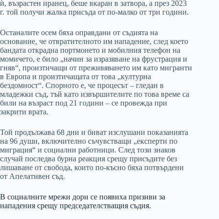
ѝ, възрастен иранец, беше вкаран в затвора, а през 2023
г. той получи жалка присъда от по-малко от три години.
Останалите осем бяха оправдани от съдията на
основание, че отвратителното им нападение, след което
бандата открадна портмонето и мобилния телефон на
момичето, е било „начин за изразяване на фрустрация и
гняв“, произтичащи от преживяването им като мигранти
в Европа и произтичащата от това „културна
бездомност“. Спорното е, че процесът – гледан в
младежки съд, тъй като извършителите по това време са
били на възраст под 21 години – се провежда при
закрити врата.
Той продължава 68 дни и биват изслушани показанията
на 96 души, включително съчувстващи „експерти по
миграция“ и социални работници. След този знаков
случай последва бурна реакция срещу присъдите без
лишаване от свобода, които по-късно бяха потвърдени
от Апелативен съд.
В социалните мрежи дори се появиха призиви за
нападения срещу председателстващия съдия.