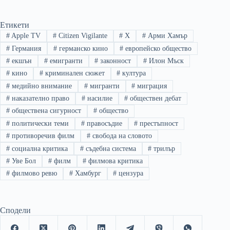
Етикети
#
Apple TV
#
Citizen Vigilante
#
X
#
Арми Хамър
#
Германия
#
германско кино
#
европейско общество
#
екшън
#
емигранти
#
законност
#
Илон Мъск
#
кино
#
криминален сюжет
#
култура
#
медийно внимание
#
мигранти
#
миграция
#
наказателно право
#
насилие
#
обществен дебат
#
обществена сигурност
#
общество
#
политически теми
#
правосъдие
#
престъпност
#
противоречив филм
#
свобода на словото
#
социална критика
#
съдебна система
#
трилър
#
Уве Бол
#
филм
#
филмова критика
#
филмово ревю
#
Хамбург
#
цензура
Сподели