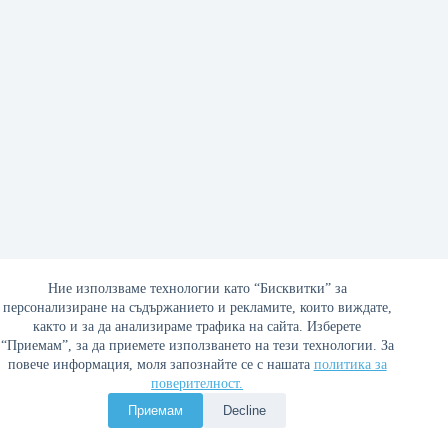
Ние използваме технологии като “Бисквитки” за
персонализиране на съдържанието и рекламите, които виждате,
както и за да анализираме трафика на сайта. Изберете
Жан Распай, 2004: Отечеството, предадено от
“Приемам”, за да приемете използването на тези технологии. За
Републиката
повече информация, моля запознайте се с нашата
политика за
поверителност.
12/11/2022
Приемам
Decline