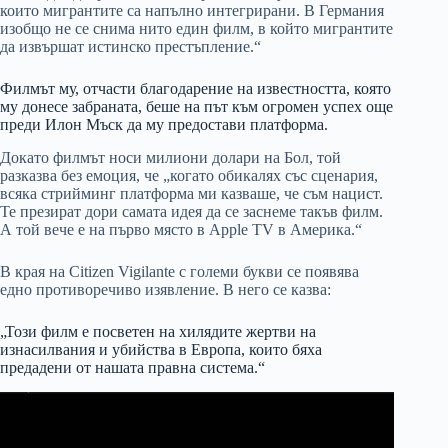
които мигрантите са напълно интегрирани. В Германия
изобщо не се снима нито един филм, в който мигрантите
да извършат истинско престъпление.“
Филмът му, отчасти благодарение на известността, която
му донесе забраната, беше на път към огромен успех още
преди Илон Мъск да му предостави платформа.
Докато филмът носи милиони долари на Бол, той
разказва без емоция, че „когато обикалях със сценария,
всяка стрийминг платформа ми казваше, че съм нацист.
Те презират дори самата идея да се заснеме такъв филм.
А той вече е на първо място в Apple TV в Америка.“
В края на Citizen Vigilante с големи букви се появява
едно противоречиво изявление. В него се казва:
„Този филм е посветен на хилядите жертви на
изнасилвания и убийства в Европа, които бяха
предадени от нашата правна система.“