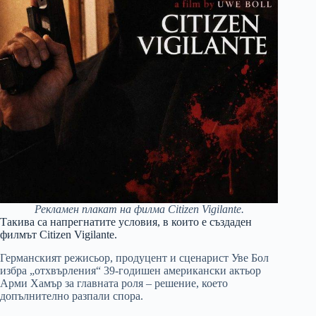
Рекламен плакат на филма Citizen Vigilante.
Такива са напрегнатите условия, в които е създаден
филмът Citizen Vigilante.
Германският режисьор, продуцент и сценарист Уве Бол
избра „отхвърления“ 39-годишен американски актьор
Арми Хамър за главната роля – решение, което
допълнително разпали спора.