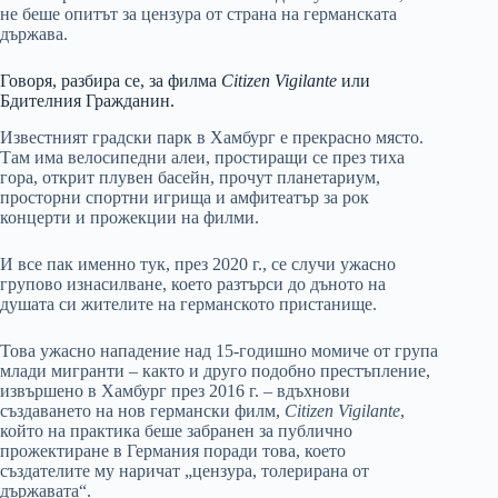
не беше опитът за цензура от страна на германската
държава.
Говоря, разбира се, за филма
Citizen Vigilante
или
Бдителния Гражданин.
Известният градски парк в Хамбург е прекрасно място.
Там има велосипедни алеи, простиращи се през тиха
гора, открит плувен басейн, прочут планетариум,
просторни спортни игрища и амфитеатър за рок
концерти и прожекции на филми.
И все пак именно тук, през 2020 г., се случи ужасно
групово изнасилване, което разтърси до дъното на
душата си жителите на германското пристанище.
Това ужасно нападение над 15-годишно момиче от група
млади мигранти – както и друго подобно престъпление,
извършено в Хамбург през 2016 г. – вдъхнови
създаването на нов германски филм,
Citizen Vigilante
,
който на практика беше забранен за публично
прожектиране в Германия поради това, което
създателите му наричат „цензура, толерирана от
държавата“.