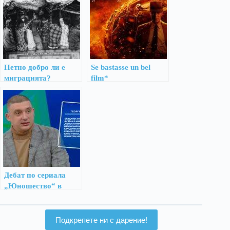
Нетно добро ли е
Se bastasse un bel
миграцията?
film*
Дебат по сериала
„Юношество“ в
ефира на БНТ
Подкрепете ни с дарение!