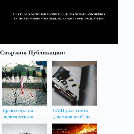
Свързани Публикации:
Произходът на
САЩ далеч не са
политическата
„шампионите“ по
коректност
публични стрелби