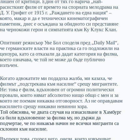
лишен от критици. Един от тях го нарича „най-
расисткият филм от времето на спорната мелодрама на
Д. У. Грифит от 1915 г. „Раждането на една нация“ –
която, макар и да е технически кинематографичен
паметник, днес е осъждана за обидното си представяне
на чернокожи герои и симпатията към Ку Клукс Клан.
Опитният режисьор Уве Бол споделя пред „Daily Mail“,
че германските власти на практика са го подложили на
цензура, като са отказали да дадат категория на филма,
което означава, че той не може да бъде публично
излъчен.
Когато адвокатите ми подадоха жалба, ми казаха, че
филмът „подстрекава към насилие“ срещу мигрантите.
Не: това е филм, вдъхновен от огромни политически
провали, които нямат абсолютно нищо общо с мен и за
които не поемам никаква отговорност. Аз не оправдавам
насилието срещу никакви невинни хора.
Той обяснява, че двата случая на изнасилване в Хамбург
са били вдъхновение за филма му, но държи да
подчертае, че по никакъв начин не всички мигранти са
склонни към насилие.
Въпреки това, според него, онези, които извършват