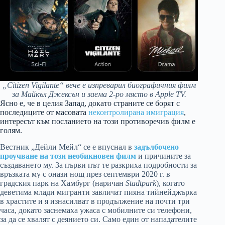
„Citizen Vigilante“ вече е изпреварил биографичния филм
за Майкъл Джексън и заема 2-ро място в Apple TV.
Ясно е, че в целия Запад, докато страните се борят с
последиците от масовата
неконтролирана имиграция
,
интересът към посланието на този противоречив филм е
голям.
Вестник „Дейли Мейл“ се е впуснал в
задълбочено
проучване на този необикновен филм
и причините за
създаването му. За първи път те разкриха подробности за
връзката му с онази нощ през септември 2020 г. в
градския парк на Хамбург (наричан
Stadtpark
), когато
деветима млади мигранти завличат пияна тийнейджърка
в храстите и я изнасилват в продължение на почти три
часа, докато заснемаха ужаса с мобилните си телефони,
за да се хвалят с деянието си. Само един от нападателите