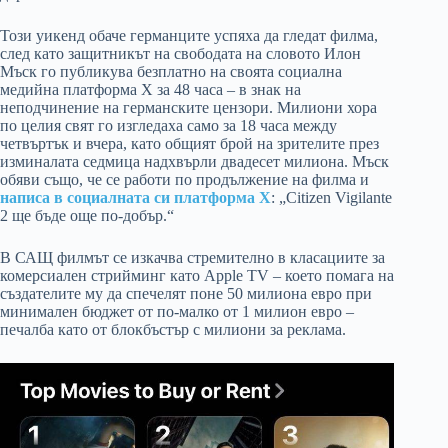
Този уикенд обаче германците успяха да гледат филма,
след като защитникът на свободата на словото Илон
Мъск го публикува безплатно на своята социална
медийна платформа X за 48 часа – в знак на
неподчинение на германските цензори. Милиони хора
по целия свят го изгледаха само за 18 часа между
четвъртък и вчера, като общият брой на зрителите през
изминалата седмица надхвърли двадесет милиона. Мъск
обяви също, че се работи по продължение на филма и
написа в социалната си платформа X
: „Citizen Vigilante
2 ще бъде още по-добър.“
В САЩ филмът се изкачва стремително в класациите за
комерсиален стрийминг като Apple TV – което помага на
създателите му да спечелят поне 50 милиона евро при
минимален бюджет от по-малко от 1 милион евро –
печалба като от блокбъстър с милиони за реклама.