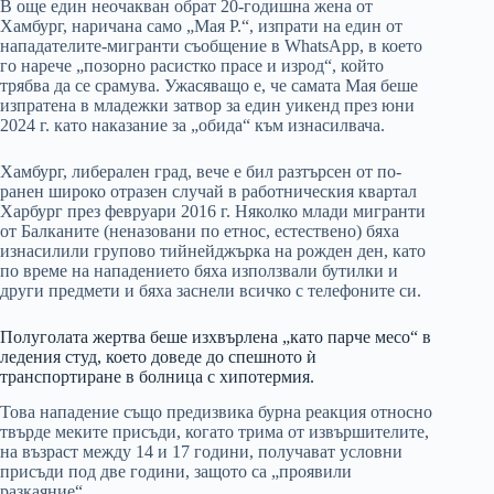
В още един неочакван обрат 20-годишна жена от
Хамбург, наричана само „Мая Р.“, изпрати на един от
нападателите-мигранти съобщение в WhatsApp, в което
го нарече „позорно расистко прасе и изрод“, който
трябва да се срамува. Ужасяващо е, че самата Мая беше
изпратена в младежки затвор за един уикенд през юни
2024 г. като наказание за „обида“ към изнасилвача.
Хамбург, либерален град, вече е бил разтърсен от по-
ранен широко отразен случай в работническия квартал
Харбург през февруари 2016 г. Няколко млади мигранти
от Балканите (неназовани по етнос, естествено) бяха
изнасилили групово тийнейджърка на рожден ден, като
по време на нападението бяха използвали бутилки и
други предмети и бяха заснели всичко с телефоните си.
Полуголата жертва беше изхвърлена „като парче месо“ в
ледения студ, което доведе до спешното ѝ
транспортиране в болница с хипотермия.
Това нападение също предизвика бурна реакция относно
твърде меките присъди, когато трима от извършителите,
на възраст между 14 и 17 години, получават условни
присъди под две години, защото са „проявили
разкаяние“.