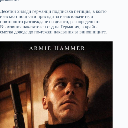
Десетки хиляди германци подписаха петиция, в която
изискват по-дълги присъди за изнасилвачите, а
повторното разглеждане на делото, разпоредено от
Върховния наказателен съд на Германия, в крайна
сметка доведе до по-тежки наказания за виновниците.