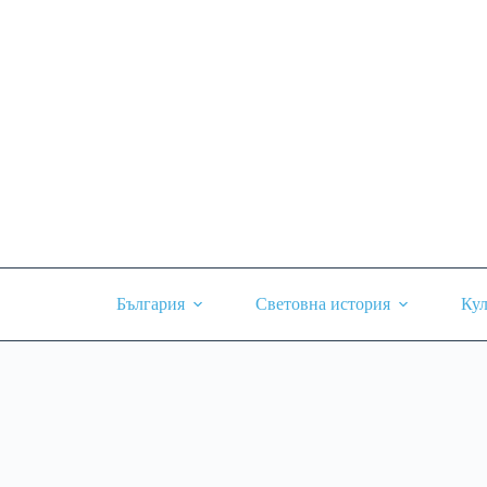
Skip
to
content
България
Световна история
Кул