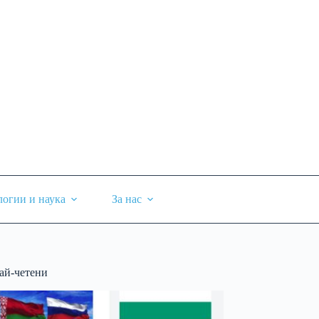
логии и наука
За нас
ай-четени