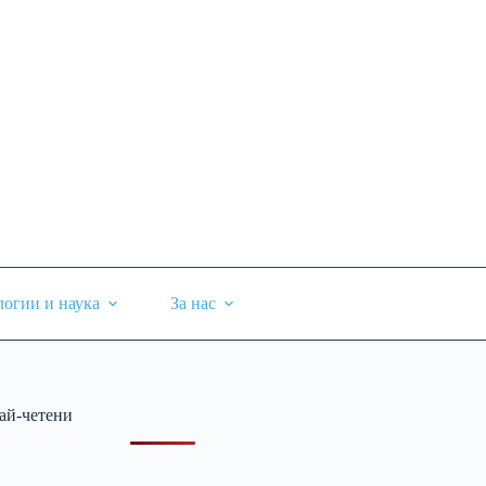
логии и наука
За нас
ай-четени