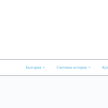
Skip
to
content
България
Световна история
Кул