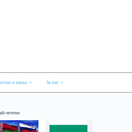
логии и наука
За нас
ай-четени