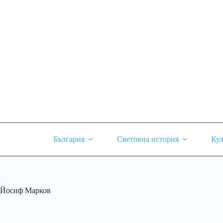
Skip
to
content
България
Световна история
Кул
Йосиф Марков