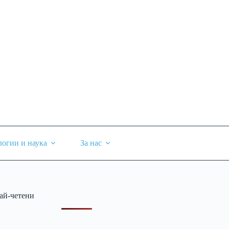
логии и наука
За нас
ай-четени