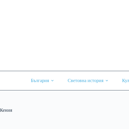
Skip
to
content
България
Световна история
Кул
Кения