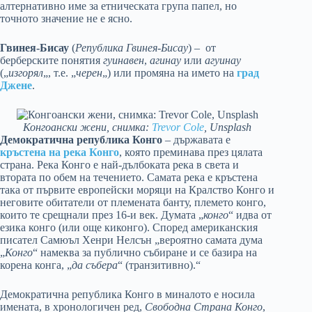
алтернативно име за етническата група папел, но
точното значение не е ясно.
Гвинея-Бисау
(
Република Гвинея-Бисау
) – от
берберските понятия
гуинавен
,
агинау
или
агуинау
(„
изгорял
„, т.е. „
черен
„) или промяна на името на
град
Джене
.
Конгоански жени, снимка:
Trevor Cole
, Unsplash
Демократична република Конго
– държавата е
кръстена на река Конго
, която преминава през цялата
страна. Река Конго е най-дълбоката река в света и
втората по обем на течението. Самата река е кръстена
така от първите европейски моряци на Кралство Конго и
неговите обитатели от племената банту, племето конго,
които те срещнали през 16-и век. Думата „
конго
“ идва от
езика конго (или още киконго). Според американския
писател Самюъл Хенри Нелсън „вероятно самата дума
„
Конго
“ намеква за публично събиране и се базира на
корена конга, „
да събера
“ (транзитивно).“
Демократична република Конго в миналото е носила
имената, в хронологичен ред,
Свободна Страна Конго
,