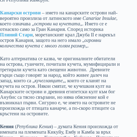
Канарски острови
– името на канарските острови най-
вероятно произлиза от латинското име
Canariae Insulae
,
което означава „
острови на кучетата
„. Името се е
отнасяло само за Гран Канария. Според историка
Плиний Стари
, моретанският крал Джуба II е нарекъл
остров Канария, защото на него имало „
огромни
количества кучета с много голям размер
„.
Като алтернатива се казва, че оригиналните обитатели
на острова, гуанчите, почитали кучета, мумифицирали и
третирали кучета като свещени животни. Древните
гърци също говорят за народ, който живее далеч на
запад, които са „
кучеглавците
„, които се кланят на
кучета на остров. Някои смятат, че кучешкия култ на
Канарските острови и древния египетски култ към бог
Анубис са тясно свързани, но няма обяснение кой е
възникнал първи. Сигурно е, че името на островите не
произхожда от птицата канарче, а по-скоро птиците са
кръстени на островите.
Кения
(
Република Кения
) – думата Кения произхожда от
имената на племената Кикуйу, Ембу и Камба за връх