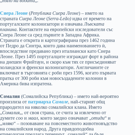
„
тяло на водата
„.
Сиера Леоне
(
Република Сиера Леоне
) – името на
страната
Сиера Леоне
(
Serra-Leão)
идва от времето на
португалските колонизатори и означава
Лъвската
планина
. Контактите на европейски изследователи със
Сиера Леоне са сред първите в Западна Африка.
Страната е открита и картографирана през 1462 година
от Педро да Синтра, които дава наименованието ѝ,
впоследствие предавано през италиански като Сиера
Леоне. През 1495 португалците изграждат форт в района
на днешен Фрийтаун, и скоро към тях се присъединяват
холандски и френски колонизатори. Англичаните се
включват в търговията с роби през 1596, когато първата
пратка от 300 роби към новосъздадените колонии в
Америка бива изпратена.
Сомалия
(Сомалийска Република) – името най-вероятно
произлиза от
патриарха
Самале
, най-старият общ
прародител на няколко сомалийски клана. Името
„
Сомалия
„, от своя страна, се счита за извлечено от
думите
соо
и
маал
, които заедно означават „
отиди
“ и
„
мляко
“ – позоваване на повсеместното животновъдство
на сомалийския народ. Друга правдоподобна
етимология предлага терминът „сомалий“ да бъде