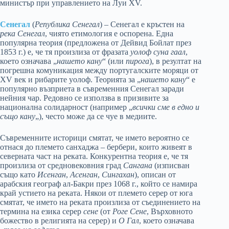
министър при управлението на Луи XV.
Сенегал
(
Република Сенегал
) – Сенегал е кръстен на
река Сенегал
, чиято етимология е оспорена. Една
популярна теория (предложена от Дейвид Бойлат през
1853 г.) е, че тя произлиза от фразата
уолоф суна гаал
,
което означава „
нашето кану
“ (или
пирога
), в резултат на
погрешна комуникация между португалските моряци от
XV век и рибарите уолоф. Теорията за „
нашето кану
“ е
популярно възприета в съвременния Сенегал заради
нейния чар. Редовно се използва в призивите за
национална солидарност (например „
всички сме в едно и
също кану
„), често може да се чуе в медиите.
Съвременните историци смятат, че името вероятно се
отнася до племето санхаджа – бербери, които живеят в
северната част на реката. Конкурентна теория е, че тя
произлиза от средновековния град
Сангана
(изписван
също като
Исенган
,
Асенган
,
Сингахан
), описан от
арабския географ ал-Бакри през 1068 г., който се намира
край устието на реката. Някои от племето серер от юга
смятат, че името на реката произлиза от съединението на
термина на езика серер
сене
(от
Роге Сене
, Върховното
божество в религията на серер) и
О Гал
, което означава