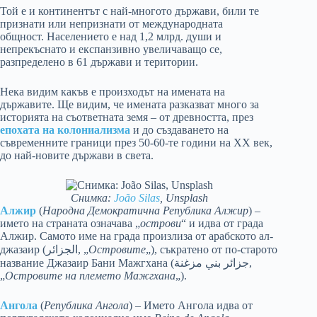
Той е и континентът с най-многото държави, били те
признати или непризнати от международната
общност. Населението е над 1,2 млрд. души и
непрекъснато и експанзивно увеличаващо се,
разпределено в 61 държави и територии.
Нека видим какъв е произходът на имената на
държавите. Ще видим, че имената разказват много за
историята на съответната земя – от древността, през
епохата на колониализма
и до създаването на
съвременните граници през 50-60-те години на XX век,
до най-новите държави в света.
Снимка:
João Silas
, Unsplash
Алжир
(
Народна Демократична Република Алжир
) –
името на страната означава „
острови
“ и идва от града
Алжир. Самото име на града произлиза от арабското ал-
джазаир (الجزائر, „
Островите
„), съкратено от по-старото
название Джазаир Бани Мажгхана (جزائر بني مزغنة,
„
Островите на племето Мажгхана
„).
Ангола
(
Република Ангола
) – Името Ангола идва от