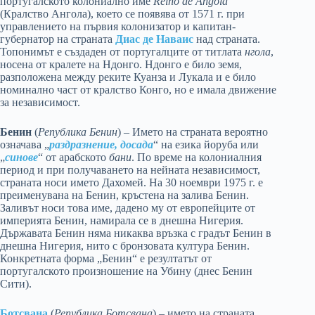
португалското колониално име
Reino de Angola
(Кралство Ангола), което се появява от 1571 г. при
управлението на първия колонизатор и капитан-
губернатор на страната
Диас де Наваис
над страната.
Топонимът е създаден от португалците от титлата
нгола
,
носена от кралете на Ндонго. Ндонго е било земя,
разположена между реките Куанза и Лукала и е било
номинално част от кралство Конго, но е имала движение
за независимост.
Бенин
(
Република Бенин
) – Името на страната вероятно
означава „
раздразнение, досада
“ на езика йоруба или
„
синове
“ от арабското
бани
. По време на колониалния
период и при получаването на нейната независимост,
страната носи името Дахомей. На 30 ноември 1975 г. е
преименувана на Бенин, кръстена на залива Бенин.
Заливът носи това име, дадено му от европейците от
империята Бенин, намирала се в днешна Нигерия.
Държавата Бенин няма никаква връзка с градът Бенин в
днешна Нигерия, нито с бронзовата култура Бенин.
Конкретната форма „Бенин“ е резултатът от
португалското произношение на Убину (днес Бенин
Сити).
Ботсвана
(
Република Ботсвана
) – името на страната