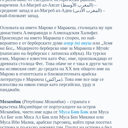
наречени Ал-Магреб ал-Авсат (المغرب الأوسط) –
средният запад и ал-Магреб ал-Адна (المغرب الأدنى) –
най-близкият запад.
Основата на името Мароко е Маракеш, столицата му при
династията Алморавиди и Алмохадския Халифат.
Произходът на името Маракеш е спорен, но най-
вероятно е от берберските думи
амур (н) акуш
или „
Земя
на Бог
„. Модерното берберско име за Маракеш е
Mṛṛakc
(написано на берберски с латинска азбука). На турски
език, Мароко е известен като
Фас
, име, произхождащо от
древната столица Фес. Това обаче не е така в други части
на ислямския свят: до средата на XX век общото име на
Мароко в египетската и близкоизточната арабска
литература е
Маракеш
(مراكش). Това име все още се
използва на някои езици като персийски, урду и
панджаби.
Мозамбик
(
Република Мозамбик
) – страната е
кръстена
Moçambique
от португалците на остров
Мозамбик, чието име идва от
Муса Бин Бик
или Муса
Ал Биг или Моса Ал Бик или Муса Бен Микики или
Муса Ибн Малик, арабски търговец, който пръв посетил
острова и по-късно заживял там. Градът на острова е бил