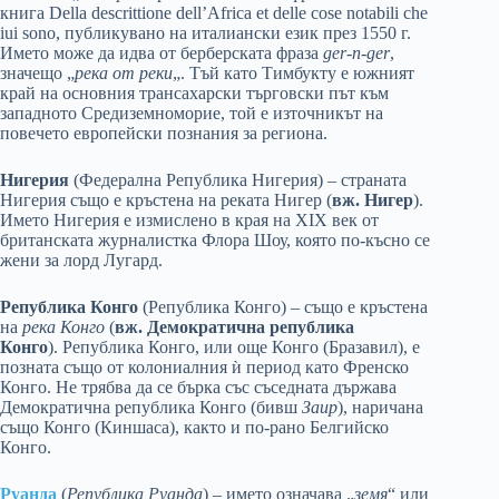
книга Della descrittione dell’Africa et delle cose notabili che
iui sono, публикувано на италиански език през 1550 г.
Името може да идва от берберската фраза
ger-n-ger
,
значещо „
река от реки
„. Тъй като Тимбукту е южният
край на основния трансахарски търговски път към
западното Средиземноморие, той е източникът на
повечето европейски познания за региона.
Нигерия
(Федерална Република Нигерия) – страната
Нигерия също е кръстена на реката Нигер (
вж. Нигер
).
Името Нигерия е измислено в края на XIX век от
британската журналистка Флора Шоу, която по-късно се
жени за лорд Лугард.
Република Конго
(Република Конго) – също е кръстена
на
река Конго
(
вж. Демократична република
Конго
). Република Конго, или още Конго (Бразавил), е
позната също от колониалния ѝ период като Френско
Конго. Не трябва да се бърка със съседната държава
Демократична република Конго (бивш
Заир
), наричана
също Конго (Киншаса), както и по-рано Белгийско
Конго.
Руанда
(
Република Руанда
) – името означава „
земя
“ или