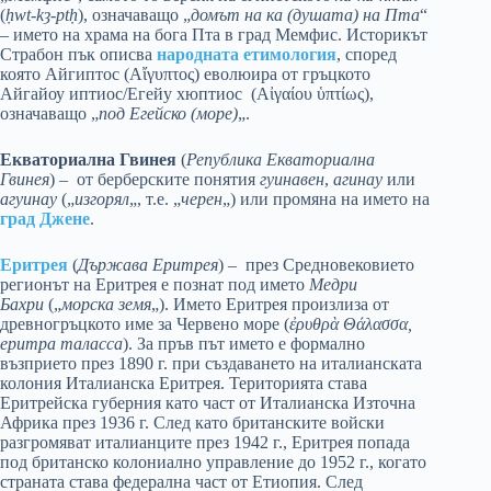
(
ḥwt-kȝ-ptḥ
), означаващо „
домът на ка (душата) на Пта
“
– името на храма на бога Пта в град Мемфис. Историкът
Страбон пък описва
народната етимология
, според
която Айгиптос (Αἴγυπτος) еволюира от гръцкото
Айгайоу иптиос/Егейу хюптиос (Aἰγαίου ὑπτίως),
означаващо „
под Егейско (море)
„.
Екваториална Гвинея
(
Република Екваториална
Гвинея
) – от берберските понятия
гуинавен
,
агинау
или
агуинау
(„
изгорял
„, т.е. „
черен
„) или промяна на името на
град Джене
.
Еритрея
(
Държава Еритрея
) – през Средновековието
регионът на Еритрея е познат под името
Медри
Бахри
(„
морска земя
„). Името Еритрея произлиза от
древногръцкото име за Червено море (
ἐρυθρὰ Θάλασσα,
еритра таласса
). За пръв път името е формално
възприето през 1890 г. при създаването на италианската
колония Италианска Еритрея. Територията става
Еритрейска губерния като част от Италианска Източна
Африка през 1936 г. След като британските войски
разгромяват италианците през 1942 г., Еритрея попада
под британско колониално управление до 1952 г., когато
страната става федерална част от Етиопия. След