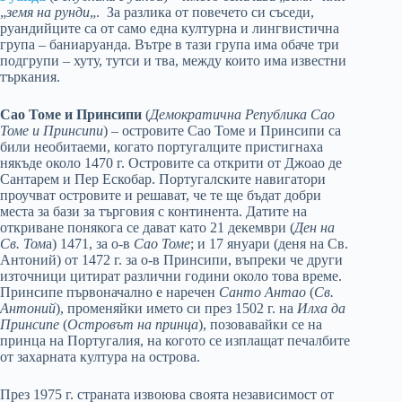
„
земя на рунди
„. За разлика от повечето си съседи,
руандийците са от само една културна и лингвистична
група – баниаруанда. Вътре в тази група има обаче три
подгрупи – хуту, тутси и тва, между които има известни
търкания.
Сао Томе и Принсипи
(
Демократична Република Сао
Томе и Принсипи
) – островите Сао Томе и Принсипи са
били необитаеми, когато португалците пристигнаха
някъде около 1470 г. Островите са открити от Джоао де
Сантарем и Пер Ескобар. Португалските навигатори
проучват островите и решават, че те ще бъдат добри
места за бази за търговия с континента. Датите на
откриване понякога се дават като 21 декември (
Ден на
Св. Том
а) 1471, за о-в
Сао Томе
; и 17 януари (деня на Св.
Антоний) от 1472 г. за о-в Принсипи, въпреки че други
източници цитират различни години около това време.
Принсипе първоначално е наречен
Санто Антао
(
Св.
Антоний
), променяйки името си през 1502 г. на
Илха да
Принсипе
(
Островът на принца
), позовавайки се на
принца на Португалия, на когото се изплащат печалбите
от захарната култура на острова.
През 1975 г. страната извоюва своята независимост от