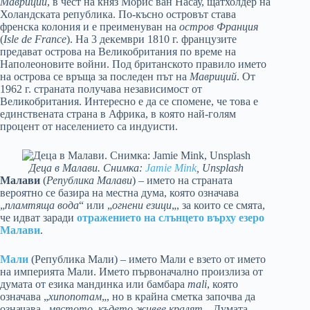
Мавриций
, в чест на княз Морис ван Насау, щатхолдер на
Холандската република. По-късно островът става
френска колония и е преименуван на
остров Франция
(
Isle de France
). На 3 декември 1810 г. французите
предават острова на Великобритания по време на
Наполеоновите войни. Под британското правило името
на острова се връща за последен път на
Мавриций
. От
1962 г. страната получава независимост от
Великобритания. Интересно е да се спомене, че това е
единствената страна в Африка, в която най-голям
процент от населението са индуисти.
Деца в Малави. Снимка:
Jamie Mink
, Unsplash
Малави
(
Република Малави
) – името на страната
вероятно се базира на местна дума, която означава
„
пламтяща вода
“ или „
огнени езици
„, за които се смята,
че идват заради
отражението на слънцето върху езеро
Малави
.
Мали
(Република Мали) – името Мали е взето от името
на империята Мали. Името първоначално произлиза от
думата от езика мандинка или бамбара
mali
, която
означава „
хипопотам
„, но в крайна сметка започва да
означава „
мястото, където живее кралят
„. Думата