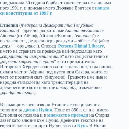
продължила 30 година борба страната става независима
през 1991 г. и приема името Държава Еритрея с
новата
си конституция от 1997 г.
Етиопия
(
Федерална Демократична Република
Етиопия
) – древногръцкото име
Айтиопия/Етиопия
Αἰθιοπία
(от Αἰθίοψ, Айтиопс/Етиопс, ‘
етиопец
‘) е
съставено от две древногръцки думи – αἴθω + ὤψ (айто
„
горя
“ + ops „
лице
„). Според
Perseus Digital Library
,
името на страната се превежда най-подходящо като
„
страната на изгорените лица
“ като съществително и
„
червено-кафявата страна
“ като прилагателно.
Историкът Херодот използва това название, за да опише
цялата част от Африка под пустинята Сахара, които са
част от познатия свят (ойкумене). Гръцкото име има и
народна етимология като транслитерация на
древноегипетското понятие
атхиу-абу
, означавощо
„
крадци на сърца
„.
В гръко-римските извори Етиопия е специфичния
топоним за
древна Нубия
. Поне от 850 г. сл.н.е. името
Етиопия се появява и в
множество преводи
на Стария
Завет като алюзия към Нубия. Древните текстове на
евреите идентифицират Нубия вместо
Куш
. В Новия