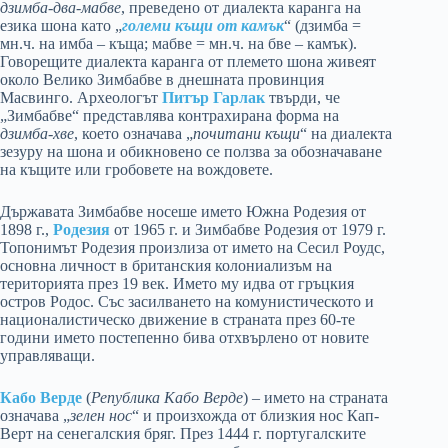
дзимба-два-мабве
, преведено от диалекта каранга на
езика шона като „
големи къщи от камък
“ (дзимба =
мн.ч. на имба – къща; мабве = мн.ч. на бве – камък).
Говорещите диалекта каранга от племето шона живеят
около Велико Зимбабве в днешната провинция
Масвинго. Археологът
Питър Гарлак
твърди, че
„Зимбабве“ представлява контрахирана форма на
дзимба-хве
, което означава „
почитани къщи
“ на диалекта
зезуру на шона и обикновено се ползва за обозначаване
на къщите или гробовете на вождовете.
Държавата Зимбабве носеше името Южна Родезия от
1898 г.,
Родезия
от 1965 г. и Зимбабве Родезия от 1979 г.
Топонимът Родезия произлиза от името на Сесил Роудс,
основна личност в британския колониализъм на
територията през 19 век. Името му идва от гръцкия
остров Родос. Със засилването на комунистическото и
националистическо движение в страната през 60-те
години името постепенно бива отхвърлено от новите
управляващи.
Кабо Верде
(
Република Кабо Верде
) – името на страната
означава „
зелен нос
“ и произхожда от близкия нос Кап-
Верт на сенегалския бряг. През 1444 г. португалските