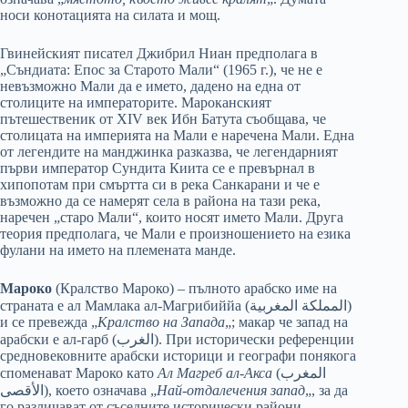
носи конотацията на силата и мощ.
Гвинейският писател Джибрил Ниан предполага в
„Съндиата: Епос за Старото Мали“ (1965 г.), че не е
невъзможно Мали да е името, дадено на една от
столиците на императорите. Мароканският
пътешественик от XIV век Ибн Батута съобщава, че
столицата на империята на Мали е наречена Мали. Една
от легендите на манджинка разказва, че легендарният
първи император Сундита Киита се е превърнал в
хипопотам при смъртта си в река Санкарани и че е
възможно да се намерят села в района на тази река,
наречен „старо Мали“, които носят името Мали. Друга
теория предполага, че Мали е произношението на езика
фулани на името на племената манде.
Мароко
(Кралство Мароко) – пълното арабско име на
страната е ал Мамлака ал-Магрибиййа (المملكة المغربية)
и се превежда „
Кралство на Запада
„; макар че запад на
арабски е ал-гарб (الغرب). При исторически референции
средновековните арабски историци и географи понякога
споменават Мароко като
Ал Магреб ал-Акса
(المغرب
الأقصى), което означава „
Най-отдалечения запад
„, за да
го различават от съседните исторически райони,