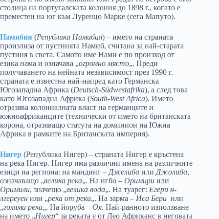
столица на португалската колония до 1898 г., когато е
преместен на юг към Луренцо Марке (сега Мапуто).
Намибия
(
Република Намибия
) – името на страната
произлиза от пустинята Намиб, считана за най-старата
пустиня в света. Самото име Нами е по произход от
езика нама и означава „
огромно място
„. Преди
получаването на нейната независимост през 1990 г.
страната е известна най-напред като Германска
Югозападна Африка (
Deutsch-Südwestafrika
), а след това
като Югозападна Африка (
South-West Africa
). Името
отразява колониалната власт на германците и
южноафриканците (технически от името на британската
корона, отразяващо статута на доминион на Южна
Африка в рамките на Британската империя).
Нигер
(Република Нигер) – страната Нигер е кръстена
на река Нигер. Нигер има различни имена на различните
езици на региона: на мандинг –
Джелиба
или
Джолиба
,
означаващо „
велика река
„. На игбо –
Оримири
или
Оримили
, значещо „
велика вода
„. На туарег:
Егери н-
лгереуен
или „
река от реки
„. На зарма –
Иса Бери
или
„
голяма река
„. На йоруба –
Оя
. Най-ранното използване
на името „
Нигер
“ за реката е от Лео Африканс в неговата