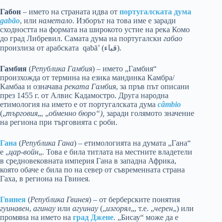
Габон
– името на страната идва от
португалската дума
gabão
, или
наметало
. Изборът на това име е заради
сходността на формата на широкото устие на река Комо
до град Либревил. Самата дума на португалски
габао
произлиза от арабската qabā’ (قباء‎).
Гамбия
(
Република Гамбия
) – името „Гамбия“
произхожда от термина на езика мандинка Камбра/
Камбаа и означава
реката Гамбия
, за пръв път описани
през 1455 г. от Алвис Кадамостро. Друга народна
етимология на името е от португалската дума
câmbio
(„
търговия
„, „
обменно бюро“),
заради голямото значение
на региона при търговията с роби.
Гана
(
Република Гана
) – етимологията на думата „Гана“
е „
цар-войн
„. Това е била титлата на местните владетели
в средновековната империя Гана в западна Африка,
която обаче е била по на север от съвременната страна
Гаха, в региона на Гвинея.
Гвинея
(
Република Гвинея
) – от берберските понятия
гуинавен
,
агинау
или
агуинау
(„
изгорял
„, т.е. „
черен
„) или
промяна на името на
град Джене
. „Бисау“ може да е