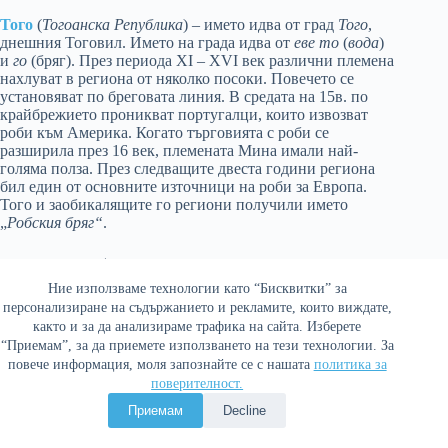
Того
(
Тогоанска Република
) – името идва от град
Того
,
днешния Тоговил. Името на града идва от
еве то
(
вода
)
и
го
(бряг). През периода XI – XVI век различни племена
нахлуват в региона от няколко посоки. Повечето се
установяват по бреговата линия. В средата на 15в. по
крайбрежието проникват португалци, които извозват
роби към Америка. Когато търговията с роби се
разширила през 16 век, племената Мина имали най-
голяма полза. През следващите двеста години региона
бил един от основните източници на роби за Европа.
Того и заобикалящите го региони получили името
„
Робския бряг“
.
Тунис
(
Тунизийска Република
) – Името означама
Земята
на Тунис
– нейната столица. Името на Тунис вероятно
Ние използваме технологии като “Бисквитки” за
произхожда от берберската дума
енс
, която означава „
да
персонализиране на съдържанието и рекламите, които виждате,
лежиш
“ или „
да си почиваш
„. Съществуват и някои
както и за да анализираме трафика на сайта. Изберете
споменавания в древни римски източници на такива
“Приемам”, за да приемете използването на тези технологии. За
имена на близките градове като
Туниза
(понастоящем Ел
повече информация, моля запознайте се с нашата
политика за
Кала),
Тунусуда
(понастоящем Сиди Мескине),
Тхинисут
поверителност.
(понастоящем Бурегба Бир) и
Туниса
(понастоящем Рас
Джебел). Тъй като всички тези берберски селища се
Приемам
Decline
намират на римски пътища, те несъмнено са служели за
като лагери, станции за почивка или спирки. Името