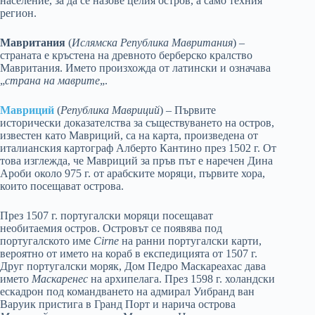
население, за да се назове целия остров, а само техния
регион.
Мавритания
(
Ислямска Република Мавритания
) –
страната е кръстена на древното берберско кралство
Мавритания. Името произхожда от латински и означава
„
страна на маврите
„.
Мавриций
(
Република Мавриций
) – Първите
исторически доказателства за съществуването на остров,
известен като Мавриций, са на карта, произведена от
италианския картограф Алберто Кантино през 1502 г. От
това изглежда, че Мавриций за пръв път е наречен Дина
Ароби около 975 г. от арабските моряци, първите хора,
които посещават острова.
През 1507 г. португалски моряци посещават
необитаемия остров. Островът се появява под
португалското име
Cirne
на ранни португалски карти,
вероятно от името на кораб в експедицията от 1507 г.
Друг португалски моряк, Дом Педро Маскареахас дава
името
Маскаренес
на архипелага. През 1598 г. холандски
ескадрон под командването на адмирал Уибранд ван
Варуик пристига в Гранд Порт и нарича острова