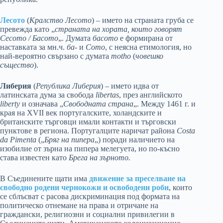
Лесото
(
Кралство Лесото
) – името на страната груба се
превежда като „
страната на хората, които говорят
Сесото / Басото
„. Думата
басото
е формирана от
наставката за мн.ч.
бa-
и
Сото
, с неясна етимология, но
най-вероятно свързано с думата
motho
(
човешко
същество
).
Либерия
(
Република Либерия
) – името идва от
латинската дума за свобода
libertas
, през английското
liberty
и означава „
Свободната страна
„. Между 1461 г. и
края на XVII век португалските, холандските и
британските търговци имали контакти и търговски
пунктове в региона. Португалците наричат района
Costa
da Pimenta
(„
Бряг на пипера
„) поради наличието на
изобилие от зърна на пипера мелегуета, но по-късно
става известен като
Брега на зърното.
В Съединените щати има
движение за преселване на
свободно родени чернокожи и освободени роби
, които
се сблъсват с расова дискриминация под формата на
политическо отнемане на права и отричане на
граждански, религиозни и социални привилегии в