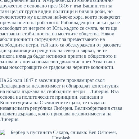
Съединените щати. Американското колонизационно
дружество е основано през 1816 г. във Вашингтон за
тази цел от група видни политици и бивши роби, но
эчленството му включва най-вече хора, които подкрепят
премахването на робството. Робовладелците искат да се
освободят от негрите от Юга, където се смята, че те ще
застрашат стабилността на местните общества. Някои
аболиционисти сътрудничат за преместването на
свободните негри, тъй като са обезкуражени от расовата
дискриминация срещу тях на север и вярват, че те
никога няма да бъдат истински приети в обществото и
затова и започва по-масово движение през Атлантика
към новостроящите се градове на черните колонисти.
На 26 юли 1847 г. заселниците прокламират своя
Декларация за независимост и обнародват конституция
на новата държава на свободните негри – Либерия. Въз
основа на политическите принципи, записани в
Конституцията на Съединените щати, те създават
независимата република Либерия. Великобритания става
първата държава, която признава независимостта на
Либерия.