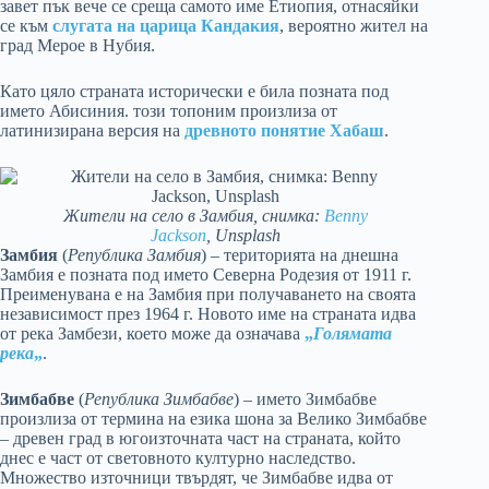
завет пък вече се среща самото име Етиопия, отнасяйки
се към
слугата на царица Кандакия
, вероятно жител на
град Мерое в Нубия.
Като цяло страната исторически е била позната под
името Абисиния. този топоним произлиза от
латинизирана версия на
древното понятие Хабаш
.
Жители на село в Замбия, снимка:
Benny
Jackson
, Unsplash
Замбия
(
Република Замбия
) – територията на днешна
Замбия е позната под името Северна Родезия от 1911 г.
Преименувана е на Замбия при получаването на своята
независимост през 1964 г. Новото име на страната идва
от река Замбези, което може да означава
„
Голямата
река
„
.
Зимбабве
(
Република Зимбабве
) – името Зимбабве
произлиза от термина на езика шона за Велико Зимбабве
– древен град в югоизточната част на страната, който
днес е част от световното културно наследство.
Множество източници твърдят, че Зимбабве идва от