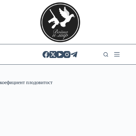
Skip
to
content
коефициент плодовитост