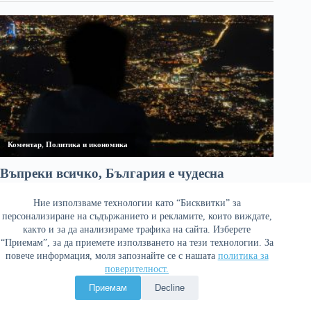
Ние използваме технологии като “Бисквитки” за
персонализиране на съдържанието и рекламите, които виждате,
както и за да анализираме трафика на сайта. Изберете
“Приемам”, за да приемете използването на тези технологии. За
повече информация, моля запознайте се с нашата
политика за
поверителност.
Политика за поверителност
Приемам
Decline
Copyright © 2026 Война и мир. Сайтът е оптимизиран от
Сергей Петров - Араджиони
и агенция
Атаман