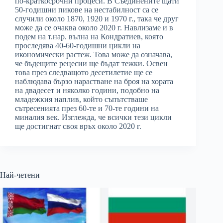
по-краткосрочни процеси. В Съединените щати
50-годишни пикове на нестабилност са се
случили около 1870, 1920 и 1970 г., така че друг
може да се очаква около 2020 г. Навлизаме и в
подем на т.нар. вълна на Кондратиев, която
проследява 40-60-годишни цикли на
икономически растеж. Това може да означава,
че бъдещите рецесии ще бъдат тежки. Освен
това през следващото десетилетие ще се
наблюдава бързо нарастване на броя на хората
на двадесет и няколко години, подобно на
младежкия наплив, който съпътстваше
сътресенията през 60-те и 70-те години на
миналия век. Изглежда, че всички тези цикли
ще достигнат своя връх около 2020 г.
Най-четени