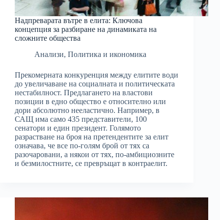
Надпреварата вътре в елита: Ключова
концепция за разбиране на динамиката на
сложните общества
Анализи
,
Политика и икономика
Прекомерната конкуренция между елитите води
до увеличаване на социалната и политическата
нестабилност. Предлагането на властови
позиции в едно общество е относително или
дори абсолютно нееластично. Например, в
САЩ има само 435 представители, 100
сенатори и един президент. Голямото
разрастване на броя на претендентите за елит
означава, че все по-голям брой от тях са
разочаровани, а някои от тях, по-амбициозните
и безмилостните, се превръщат в контраелит.