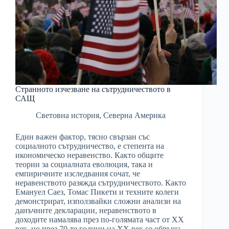
Странното изчезване на сътрудничеството в
САЩ
Световна история
,
Северна Америка
Един важен фактор, тясно свързан със
социалното сътрудничество, е степента на
икономическо неравенство. Както общите
теории за социалната еволюция, така и
емпиричните изследвания сочат, че
неравенството разяжда сътрудничеството. Както
Емануел Саез, Томас Пикети и техните колеги
демонстрират, използвайки сложни анализи на
данъчните декларации, неравенството в
доходите намалява през по-голямата част от ХХ
век, но през 70-те години на ХХ век се обръща