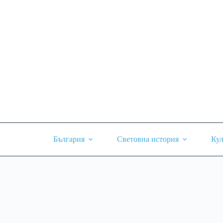
Skip
to
content
България
Световна история
Кул