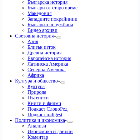
Българска история
Българи от старо време
Македония
Западните покрайнини
Българите в чужбина
Видео архиви
Световна история
Азия
Близък изток
Древна история
Европейска история
Латинска Америка
Северна Америка
Африка
Култура и общество
Култура
Природа
Пътеписи
Книги и филми
Подкаст СловоРед
Подкаст u-digest
Политика и икономика
Анализи
Икономика и данъци
Коментар