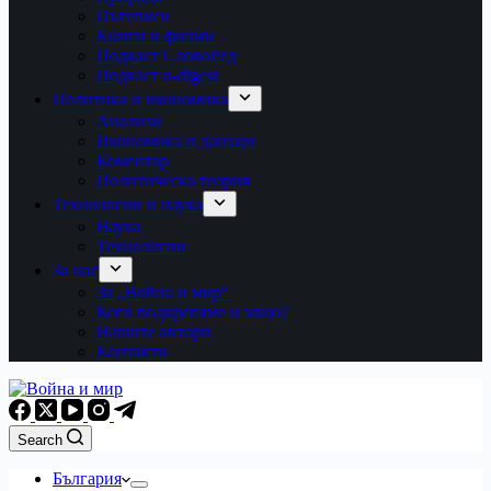
Пътеписи
Книги и филми
Подкаст СловоРед
Подкаст u-digest
Политика и икономика
Анализи
Икономика и данъци
Коментар
Политическа теория
Технологии и наука
Наука
Технологии
За нас
За „Война и мир“
Кого подкрепяме и защо?
Нашите автори
Контакти
Search
България