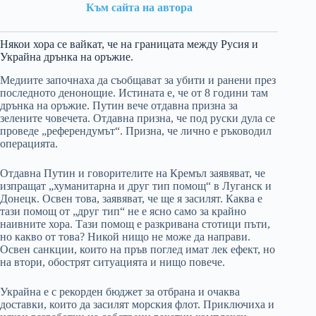
Към сайта на автора
Някои хора се вайкат, че на границата между Русия и
Украйна дрънка на оръжие.
Медиите започнаха да съобщават за убити и ранени през
последното денонощие. Истината е, че от 8 години там
дрънка на оръжие. Путин вече отдавна призна за
зелените човечета. Отдавна призна, че под руски дула се
проведе „референдумът“. Призна, че лично е ръководил
операцията.
Отдавна Путин и говорителите на Кремъл заявяват, че
изпращат „хуманитарна и друг тип помощ“ в Луганск и
Донецк. Освен това, заявяват, че ще я засилят. Каква е
тази помощ от „друг тип“ не е ясно само за крайно
наивните хора. Тази помощ е разкривана стотици пъти,
но какво от това? Никой нищо не може да направи.
Освен санкции, които на пръв поглед имат лек ефект, но
на втори, обострят ситуацията и нищо повече.
Украйна е с рекорден бюджет за отбрана и очаква
доставки, които да засилят морския флот. Приключиха и