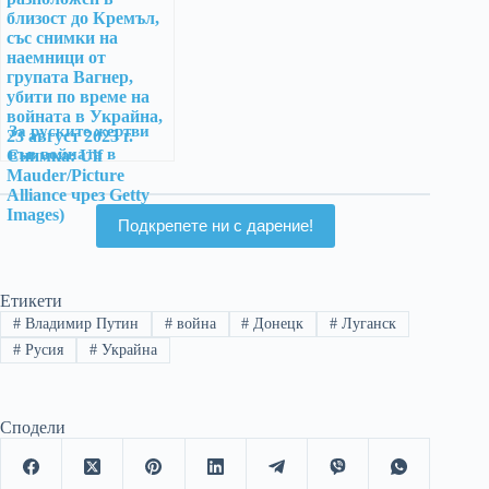
За руските жертви
във войната в
Украйна
Подкрепете ни с дарение!
Етикети
#
Владимир Путин
#
война
#
Донецк
#
Луганск
#
Русия
#
Украйна
Сподели