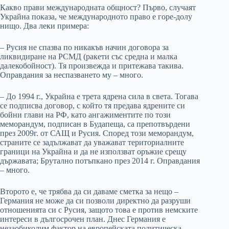
Какво прави международната общност? Първо, случаят
Украйна показа, че международното право е горе-долу
нищо. Два леки примера:
– Русия не спазва по никакъв начин договора за
ликвидиране на РСМД (ракети със средна и малка
далекобойност). Тя произвежда и притежава такива.
Оправдания за неспазването му – много.
– До 1994 г., Украйна е трета ядрена сила в света. Тогава
се подписва договор, с който тя предава ядрените си
бойни глави на РФ, като ангажиментите по този
меморандум, подписан в Будапеща, са препотвърдени
през 2009г. от САЩ и Русия. Според този меморандум,
страните се задължават да уважават териториалните
граници на Украйна и да не използват оръжие срещу
държавата; Брутално потъпкано през 2014 г. Оправдания
– много.
Второто е, че трябва да си даваме сметка за нещо –
Германия не може да си позволи директно да разруши
отношенията си с Русия, защото това е против немските
интереси в дългосрочен план. Днес Германия е
незаобиколим фактор на европейската политическа