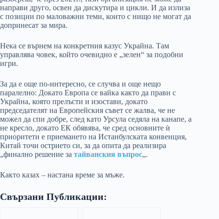
направи друго, освен да дискутира и цикли. И да излиза
с позиции по маловажни теми, които с нищо не могат да
допринесат за мира.
Нека се върнем на конкретния казус Украйна. Там
управлява човек, който очевидно е „зелен“ за подобни
игри.
За да е още по-интересно, се случва и още нещо
паралелно: Докато Европа се вайка както да прави с
Украйна, която прелъсти и изостави, докато
председателят на Европейския съвет се жалва, че не
можел да спи добре, след като Урсула седяла на канапе, а
не кресло, докато ЕК обявява, че сред основните ѝ
приоритети е приемането на Истанбулската конвенция,
Китай точи острието си, за да опита да реализира
„финално решение за
тайванския въпрос
„.
Както казах – настана време за мъже.
Свързани Публикации: