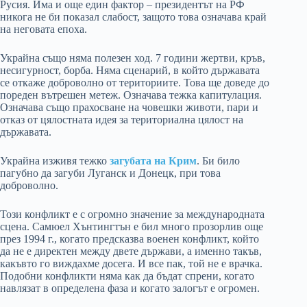
Русия. Има и още един фактор – президентът на РФ
никога не би показал слабост, защото това означава край
на неговата епоха.
Украйна също няма полезен ход. 7 години жертви, кръв,
несигурност, борба. Няма сценарий, в който държавата
се откаже доброволно от териториите. Това ще доведе до
пореден вътрешен метеж. Означава тежка капитулация.
Означава също прахосване на човешки животи, пари и
отказ от цялостната идея за териториална цялост на
държавата.
Украйна изживя тежко
загубата на Крим
. Би било
пагубно да загуби Луганск и Донецк, при това
доброволно.
Този конфликт е с огромно значение за международната
сцена. Самюел Хънтингтън е бил много прозорлив още
през 1994 г., когато предсказва военен конфликт, който
да не е директен между двете държави, а именно такъв,
какъвто го виждахме досега. И все пак, той не е врачка.
Подобни конфликти няма как да бъдат спрени, когато
навлязат в определена фаза и когато залогът е огромен.