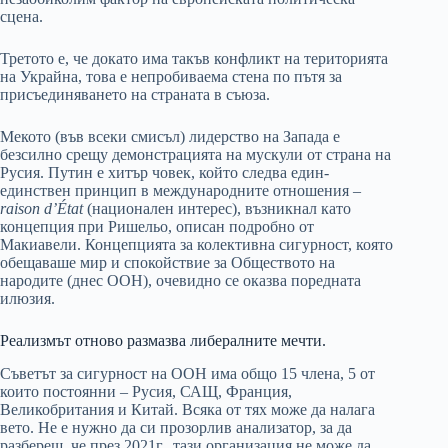
сцена.
Третото е, че докато има такъв конфликт на територията
на Украйна, това е непробиваема стена по пътя за
присъединяването на страната в съюза.
Мекото (във всеки смисъл) лидерство на Запада е
безсилно срещу демонстрацията на мускули от страна на
Русия. Путин е хитър човек, който следва един-
единствен принцип в международните отношения –
raison d’État
(национален интерес), възникнал като
концепция при Ришельо, описан подробно от
Макиавели. Концепцията за колективна сигурност, която
обещаваше мир и спокойствие за Обществото на
народите (днес ООН), очевидно се оказва поредната
илюзия.
Реализмът отново размазва либералните мечти.
Съветът за сигурност на ООН има общо 15 члена, 5 от
които постоянни – Русия, САЩ, Франция,
Великобритания и Китай. Всяка от тях може да налага
вето. Не е нужно да си прозорлив анализатор, за да
разбереш, че през 2021г., тази организация не може да