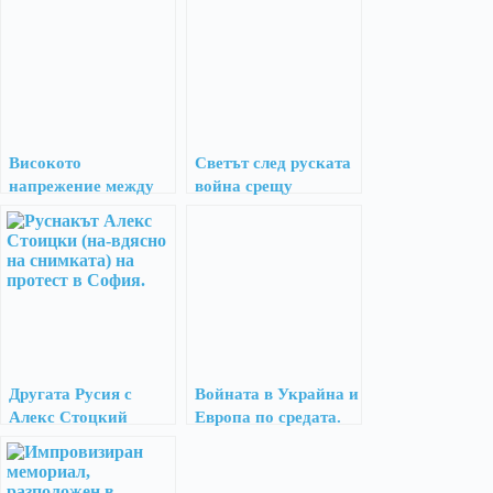
Високото
Светът след руската
напрежение между
война срещу
Украйна и Русия
Украйна
Другата Русия с
Войната в Украйна и
Алекс Стоцкий
Европа по средата.
(Не)ясното бъдеще
на Стария континент