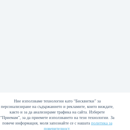
Идва ли фалит на Русия?
Ние използваме технологии като “Бисквитки” за
персонализиране на съдържанието и рекламите, които виждате,
16/03/2022
както и за да анализираме трафика на сайта. Изберете
“Приемам”, за да приемете използването на тези технологии. За
повече информация, моля запознайте се с нашата
политика за
поверителност.