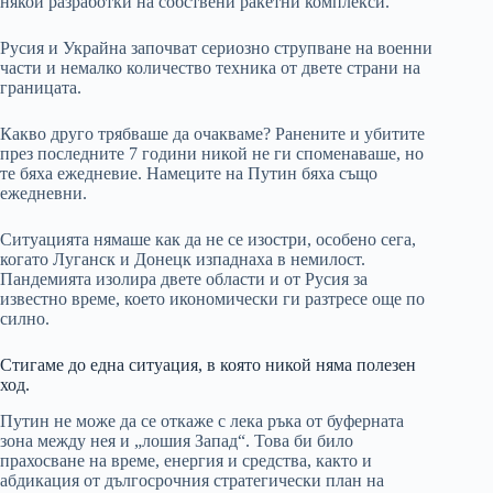
някои разработки на собствени ракетни комплекси.
Русия и Украйна започват сериозно струпване на военни
части и немалко количество техника от двете страни на
границата.
Какво друго трябваше да очакваме? Ранените и убитите
през последните 7 години никой не ги споменаваше, но
те бяха ежедневие. Намеците на Путин бяха също
ежедневни.
Ситуацията нямаше как да не се изостри, особено сега,
когато Луганск и Донецк изпаднаха в немилост.
Пандемията изолира двете области и от Русия за
известно време, което икономически ги разтресе още по
силно.
Стигаме до една ситуация, в която никой няма полезен
ход.
Путин не може да се откаже с лека ръка от буферната
зона между нея и „лошия Запад“. Това би било
прахосване на време, енергия и средства, както и
абдикация от дългосрочния стратегически план на