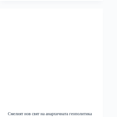
Смелият нов свят на анархичната геополитика