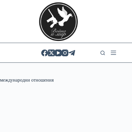
Skip
to
content
международни отношения