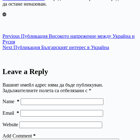
да остане неназован.
Previous
Публикация
Високото напрежение между Украйна и
Русия
Next
Публикация
Българският интерес в Украйна
Leave a Reply
Вашият имейл адрес няма да бъде публикуван.
Задължителните полета са отбелязани с
*
Name
*
Email
*
Website
Add Comment
*