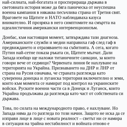
най-силната, най-богатата и просперираща държава в
световната история може да бяга паническа от неуспешна
военна кампания в някаква песъчлива страна от Третия свят.
Враговете на Щатите и НАТО наблюдаваха казуса
внимателно. И прозряха в него симптомите на смъртта на
идеалистичния американски интервенционизъм.
Донбас, към настоящия момент, затвърждава тази диагноза.
Американските служби и медии направиха гаф след гаф в
предвиждането и отразяването на събитията. А сега, когато
Путин най-сетне показа ръката си, Щатите мълчат. Дали
Запада изобщо ще наложи титаничните санкции, за които
говори вече от седмици? Червената линия бе нахлуване на
територията на Украйна. Признаването на ДНР и ЛНР от
страна на Русия означава, че страната разглежда като
суверенна донецка и луганска територия включително и земи,
които към момента се намират под контрол на украинските
войски. Руските военни части са в Донецк и Луганск, които
Украйна продължава да разглежда като част от собствената си
държава.
Това, по силата на международното право, е нахлуване. Но
Запада няма да го разгледа по този начин. Защото не иска да се
изправи лице в лице с новата реалност – светът ни се намира
в ситуация на трайна нестабилност и войната отново е