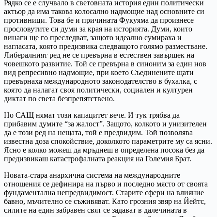
Рядко се е случвало в световната история един политически
актьор да има такова колосално надмощие над основните си
противници. Това бе и причината Фукуяма да произнесе
прословутите си думи за края на историята. Думи, които
винаги ще го преследват, защото идеално сумираха и
нагласата, която предизвика следващото голямо разместване.
Либералният ред не се превърна в естествен завършек на
човешкото развитие. Той се превърна в синоним за един нов
вид репресивно надмощие, при което Съединените щати
превърнаха международното законодателство в бухалка, с
която да налагат своя политически, социален и културен
диктат по света безпрепятствено.
Но САЩ нямат този капацитет вече. И тук трябва да
прибавим думите “за жалост”. Защото, колкото и унизителен
да е този ред на нещата, той е предвидим. Той позволява
известна доза спокойствие, доколкото параметрите му са ясни.
Ясно е колко можеш да мръднеш в определена посока без да
предизвикаш катастрофалната реакция на Големия Брат.
Новата-стара анархична система на международните
отношения се дефинира на първо и последно място от своята
фундаментална непредвидимост. Старите сфери на влияние
бавно, мъчително се съживяват. Като грозния звяр на Йейтс,
силите на един забравен свят се задават в далечината в