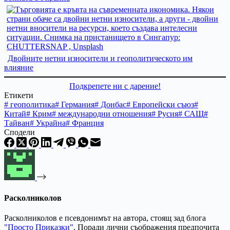
Двойните нетни износители и геополитическото им
влияние
Подкрепете ни с дарение!
Етикети
#
геополитика
#
Германия
#
Донбас
#
Европейски съюз
#
Китай
#
Крим
#
международни отношения
#
Русия
#
САЩ
#
Тайван
#
Украйна
#
Франция
Сподели
Расколниколов
Расколниколов е псевдонимът на автора, стоящ зад блога
"Просто Приказки"
. Поради лични съображения предпочита