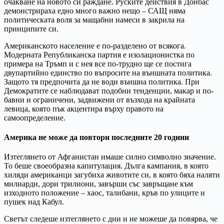
очакване на новото си раждане. Руските действия в Донбас
демонстрираха едно много важно нещо – САЩ няма
политическата воля за мащабни намеси в закрила на
принципите си.
Американското население е по-разделено от всякога.
Модерната Републиканска партия е изолационистка по
примера на Тръмп и с нея все по-трудно ще се постига
двупартийно единство по въпросите на външната политика.
Защото тя предпочита да не води външна политика. При
Демократите се наблюдават подобни тенденции, макар и по-
бавни и ограничени, задвижени от възхода на крайната
левица, която пък акцентира върху правото на
самоопределение.
Америка не може да повтори последните 20 години
Изтеглянето от Афганистан имаше силно символно значение.
То беше своеобразна капитулация. Дълга кампания, в която
хиляди американци загубиха животите си, в която бяха наляти
милиарди, дори трилиони, завърши със завръщане към
изходното положение – хаос, талибани, кръв по улиците и
пушек над Кабул.
Светът следеше изтеглянето с дни и не можеше да повярва, че