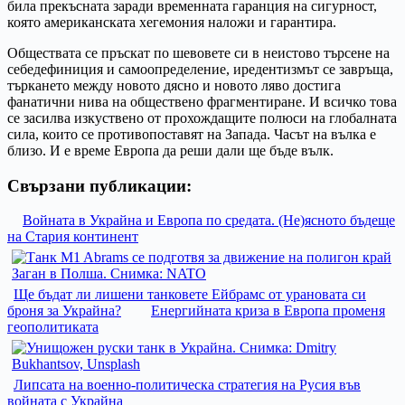
била прекъсната заради временната гаранция на сигурност,
която американската хегемония наложи и гарантира.
Обществата се пръскат по шевовете си в неистово търсене на
себедефиниция и самоопределение, иредентизмът се завръща,
търкането между новото дясно и новото ляво достига
фанатични нива на обществено фрагментиране. И всичко това
се засилва изкуствено от прохождащите полюси на глобалната
сила, които се противопоставят на Запада. Часът на вълка е
близо. И е време Европа да реши дали ще бъде вълк.
Свързани публикации:
Войната в Украйна и Европа по средата. (Не)ясното бъдеще
на Стария континент
Ще бъдат ли лишени танковете Ейбрамс от урановата си
броня за Украйна?
Енергийната криза в Европа променя
геополитиката
Липсата на военно-политическа стратегия на Русия във
войната с Украйна