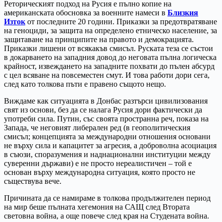
Реторическият подход на Русия е пълно копие на
американската обосновка за военните намеси в
Близкия
Изток
от последните 20 години. Приказки за предотвратяване
на геноциди, за защита на определено етническо население, за
защитаване на принципите на правото и демокрацията.
Приказки лишени от всякакъв смисъл. Руската теза се състои
в докарването на западния довод до неговата пълна логическа
крайност, извеждането на западните похвати до пълен абсурд
с цел всяване на повсеместен смут. И това работи дори сега,
след като толкова пъти е правено същото нещо.
Виждаме как ситуацията в Донбас разтърси цивилизования
свят из основи, без да се налага Русия дори фактически да
употреби сила. Путин, със своята пространна реч, показа на
Запада, че неговият либерален ред (в геополитическия
смисъл; концепцията за международни отношения основани
не върху сила и капацитет за агресия, а доброволна асоциация
в съюзи, споразумения и наднационални институции между
суверенни държави) е не просто нереалистичен – той е
основан върху международна ситуация, която просто не
съществува вече.
Причината да се намираме в толкова продължителен период
на мир беше пълната хегемония на САЩ след Втората
световна война, а още повече след края на Студената война.