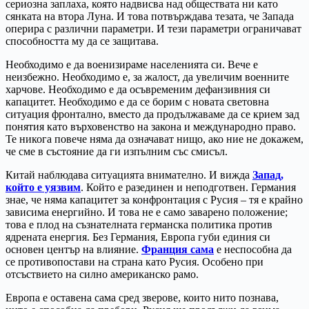
сериозна заплаха, която надвисва над обществата ни като
сянката на втора Луна. И това потвърждава тезата, че Запада
оперира с различни параметри. И тези параметри ограничават
способността му да се защитава.
Необходимо е да военизираме населенията си. Вече е
неизбежно. Необходимо е, за жалост, да увеличим военните
харчове. Необходимо е да осъвременим дефанзивния си
капацитет. Необходимо е да се борим с новата световна
ситуация фронтално, вместо да продължаваме да се крием зад
понятия като върховенство на закона и международно право.
Те никога повече няма да означават нищо, ако ние не докажем,
че сме в състояние да ги изпълним със смисъл.
Китай наблюдава ситуацията внимателно. И вижда
Запад,
който е уязвим
. Който е разединен и неподготвен. Германия
знае, че няма капацитет за конфронтация с Русия – тя е крайно
зависима енергийно. И това не е само заварено положение;
това е плод на съзнателната германска политика против
ядрената енергия. Без Германия, Европа губи единия си
основен център на влияние.
Франция сама
е неспособна да
се противопостави на страна като Русия. Особено при
отсъствието на силно американско рамо.
Европа е оставена сама сред зверове, които нито познава,