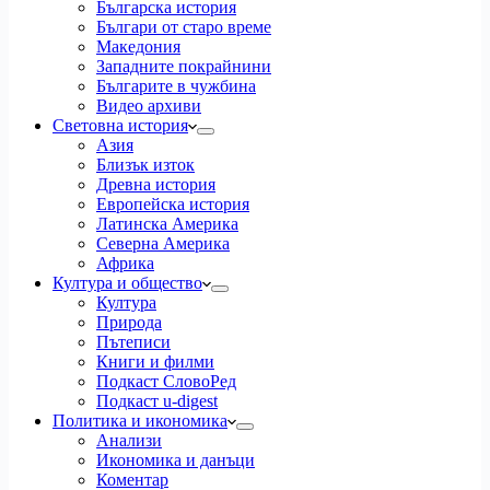
Българска история
Българи от старо време
Македония
Западните покрайнини
Българите в чужбина
Видео архиви
Световна история
Азия
Близък изток
Древна история
Европейска история
Латинска Америка
Северна Америка
Африка
Култура и общество
Култура
Природа
Пътеписи
Книги и филми
Подкаст СловоРед
Подкаст u-digest
Политика и икономика
Анализи
Икономика и данъци
Коментар