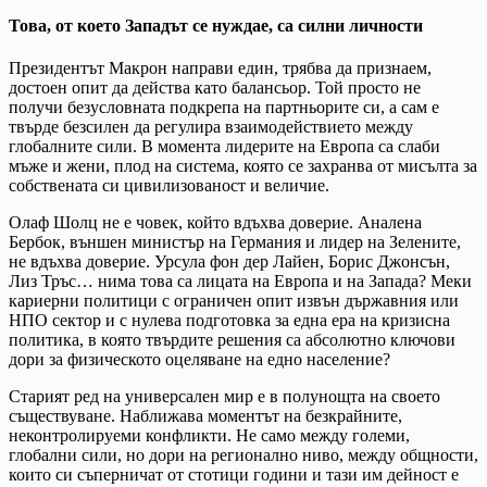
Това, от което Западът се нуждае, са силни личности
Президентът Макрон направи един, трябва да признаем,
достоен опит да действа като балансьор. Той просто не
получи безусловната подкрепа на партньорите си, а сам е
твърде безсилен да регулира взаимодействието между
глобалните сили. В момента лидерите на Европа са слаби
мъже и жени, плод на система, която се захранва от мисълта за
собствената си цивилизованост и величие.
Олаф Шолц не е човек, който вдъхва доверие. Аналена
Бербок, външен министър на Германия и лидер на Зелените,
не вдъхва доверие. Урсула фон дер Лайен, Борис Джонсън,
Лиз Тръс… нима това са лицата на Европа и на Запада? Меки
кариерни политици с ограничен опит извън държавния или
НПО сектор и с нулева подготовка за една ера на кризисна
политика, в която твърдите решения са абсолютно ключови
дори за физическото оцеляване на едно население?
Старият ред на универсален мир е в полунощта на своето
съществуване. Наближава моментът на безкрайните,
неконтролируеми конфликти. Не само между големи,
глобални сили, но дори на регионално ниво, между общности,
които си съперничат от стотици години и тази им дейност е