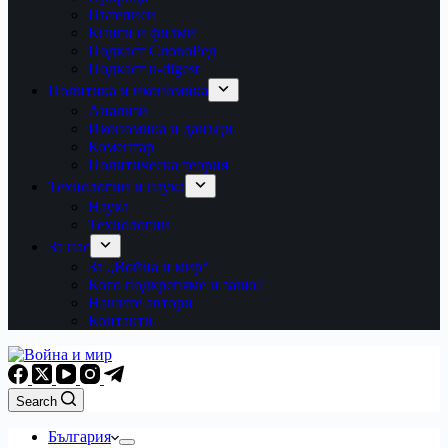
Пътеписи
Книги и филми
Подкаст СловоРед
Подкаст u-digest
Политика и икономика
Анализи
Икономика и данъци
Коментар
Политическа теория
Технологии и наука
Наука
Технологии
За нас
За „Война и мир“
Кого подкрепяме и защо?
Нашите автори
Контакти
Search
България