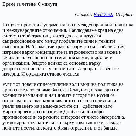
Време за четене:
6
минути
Снимка:
Brett Zeck
, Unsplash
Нещо се промени фундаментално в международната политика
и международните отношения. Наблюдаваме края на една
система от абстракции, които досега диктуваха
съприкосновението между глобалните сили и техните
съюзници. Наблюдаваме края на формата на глобализация,
изграден върху концепциите за върховенство на закона и
зачитане на условни споразумения между държави и
организации. Защото всичко се основава върху
добросъвестността на участниците. А добрата съвест се
изчерпа. И оръжията отново лъснаха.
Русия от повече от десетилетие води външна политика на
криво огледало спрямо Запада. Всъщност, всяка една от
военните кампании в най-новата история на Русия се
основава не върху разширяването на своето влияние и
увеличаването на възможностите си – действия като
миротворческата операция в Донбас са по-скоро
противопоказни за руските интереси от чисто материална,
утилитарна гледна точка – а върху това как ще изглеждат
нейните постъпки, когато бъдат отразени в и от Запада.