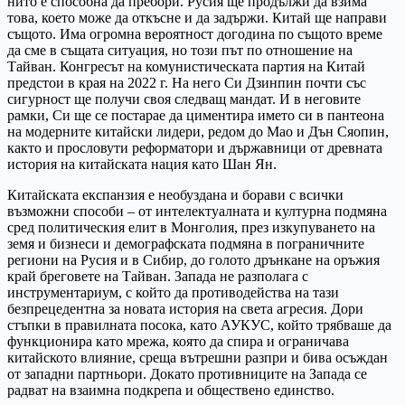
нито е способна да пребори. Русия ще продължи да взима
това, което може да откъсне и да задържи. Китай ще направи
същото. Има огромна вероятност догодина по същото време
да сме в същата ситуация, но този път по отношение на
Тайван. Конгресът на комунистическата партия на Китай
предстои в края на 2022 г. На него Си Дзинпин почти със
сигурност ще получи своя следващ мандат. И в неговите
рамки, Си ще се постарае да циментира името си в пантеона
на модерните китайски лидери, редом до Мао и Дън Сяопин,
както и прословути реформатори и държавници от древната
история на китайската нация като Шан Ян.
Китайската експанзия е необуздана и борави с всички
възможни способи – от интелектуалната и културна подмяна
сред политическия елит в Монголия, през изкупуването на
земя и бизнеси и демографската подмяна в пограничните
региони на Русия и в Сибир, до голото дрънкане на оръжия
край бреговете на Тайван. Запада не разполага с
инструментариум, с който да противодейства на тази
безпрецедентна за новата история на света агресия. Дори
стъпки в правилната посока, като АУКУС, който трябваше да
функционира като мрежа, която да спира и ограничава
китайското влияние, среща вътрешни разпри и бива осъждан
от западни партньори. Докато противниците на Запада се
радват на взаимна подкрепа и обществено единство.