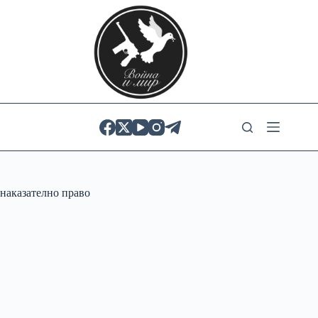
Skip
to
content
наказателно право