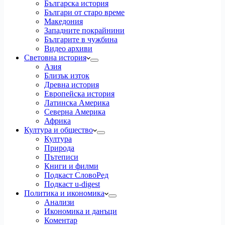
Българска история
Българи от старо време
Македония
Западните покрайнини
Българите в чужбина
Видео архиви
Световна история
Азия
Близък изток
Древна история
Европейска история
Латинска Америка
Северна Америка
Африка
Култура и общество
Култура
Природа
Пътеписи
Книги и филми
Подкаст СловоРед
Подкаст u-digest
Политика и икономика
Анализи
Икономика и данъци
Коментар