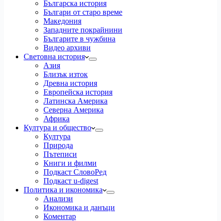
Българска история
Българи от старо време
Македония
Западните покрайнини
Българите в чужбина
Видео архиви
Световна история
Азия
Близък изток
Древна история
Европейска история
Латинска Америка
Северна Америка
Африка
Култура и общество
Култура
Природа
Пътеписи
Книги и филми
Подкаст СловоРед
Подкаст u-digest
Политика и икономика
Анализи
Икономика и данъци
Коментар