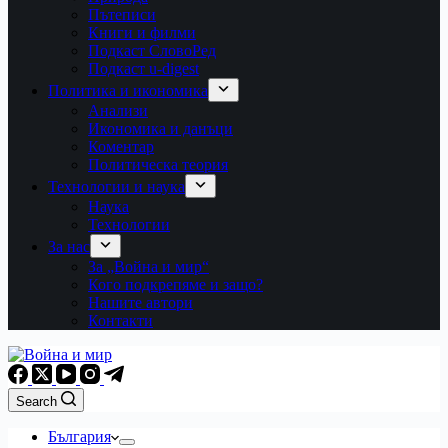
Пътеписи
Книги и филми
Подкаст СловоРед
Подкаст u-digest
Политика и икономика
Анализи
Икономика и данъци
Коментар
Политическа теория
Технологии и наука
Наука
Технологии
За нас
За „Война и мир“
Кого подкрепяме и защо?
Нашите автори
Контакти
Search
България