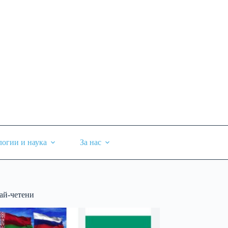
логии и наука
За нас
ай-четени