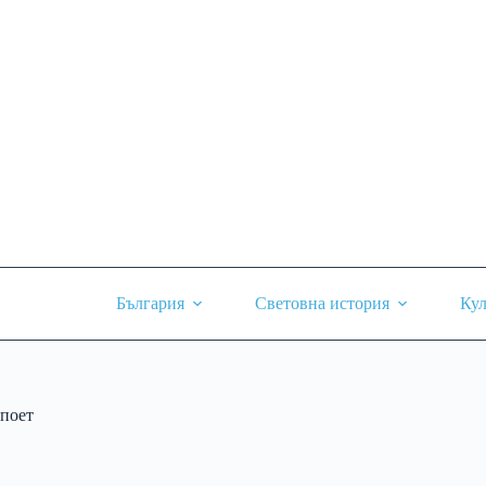
Skip
to
content
България
Световна история
Кул
поет