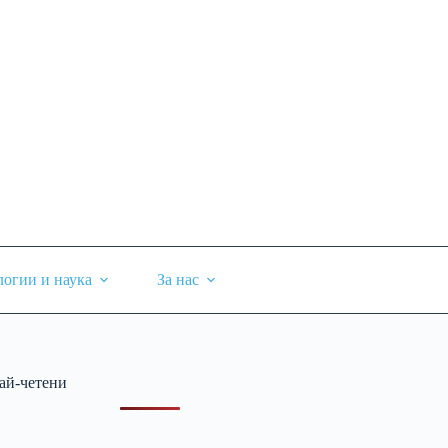
логии и наука
За нас
ай-четени