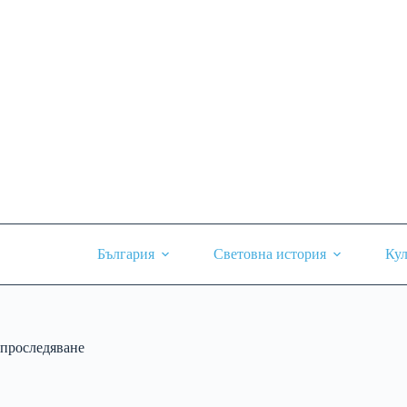
Skip
to
content
България
Световна история
Кул
проследяване