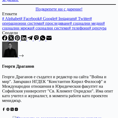
Подкрепете ни с дарение!
Етикети
#
Alphabet
#
Facebook
#
Google
#
Instagram
#
Twitter
#
операционни системи
#
проследяване
#
социални медии
#
социални мрежи
#
социални системи
#
телефони
#
цензура
Сподели
Георги Драганов
Георги Драганов е създател и редактор на сайта "Война и
мир". Завършил НГДЕК "Константин Кирил Философ" и
Международни отношения в Юридическия факултет на
Софийския университет "Св. Климент Охридски". Има опит
като учител и журналист, в момента работи като проектен
мениджър.