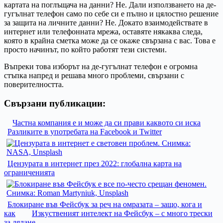
картата на поглъщача на данни? Не. Дали използването на де-
гугълнат телефон само по себе си е пълно и цялостно решение
за защита на личните данни? Не. Докато взаимодействате в
интернет или телефонната мрежа, оставяте някаква следа,
която в крайна сметка може да се окаже свързана с вас. Това е
просто начинът, по който работят тези системи.
Въпреки това изборът на де-гугълнат телефон е огромна
стъпка напред и решава много проблеми, свързани с
поверителността.
Свързани публикации:
Частна компания е и може да си прави каквото си иска
Разликите в употребата на Facebook и Twitter
Цензурата в интернет през 2022: глобална карта на
ограниченията
Блокиране във Фейсбук за реч на омразата – защо, кога и
как
Изкуственият интелект на Фейсбук – с много трески
за дялане