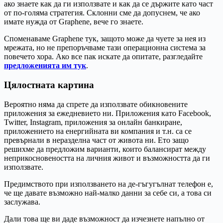
ако знаете как да ги използвате и как да се държите като част
от по-голяма стратегия. Склонни сме да допуснем, че ако
имате нужда от Graphene, вече го знаете.
Споменаваме Graphene тук, защото може да чуете за нея из
мрежата, но не препоръчваме тази операционна система за
повечето хора. Ако все пак искате да опитате, разгледайте
предложенията им тук
.
Цялостната картина
Вероятно няма да спрете да използвате обикновените
приложения за ежедневието ни. Приложения като Facebook,
Twitter, Instagram, приложения за онлайн банкиране,
приложението на енергийната ви компания и т.н. са се
превърнали в неразделна част от живота ни. Ето защо
решихме да предложим варианти, които балансират между
неприкосновеността на личния живот и възможността да ги
използвате.
Предимството при използването на де-гъгугълнат телефон е,
че ще давате възможно най-малко данни за себе си, а това си
заслужава.
Дали това ще ви даде възможност да изчезнете напълно от