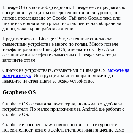
Lineage OS също е добър вариант. Lineage не се предлага със
специални функции за поверителност или сигурност, но
липсва проследяване от Google. Тъй като Google така или
иначе е основната ни грижа по отношение на събиране на
данни, това върши работа отлично.
Предимството на Lineage OS е, че техният списък със
съвместими устройства е много по-голям. Много повече
телефони работят с Lineage OS, отколкото с Calyx. Ако
сегашният ви телефон е съвместим с Lineage, можете да
започнете оттам.
Списък на устройствата, съвместими с Lineage OS,
можете да
намерите тук
. Инструкции за инсталиране можете да
намерите на страницата за всяко устройство.
Graphene OS
Graphene OS се счита за по-сигурна, но по-малко удобна за
потребителя. По-малко приложения за Android ще работят с
Graphene OS.
Graphene е насочена към повишени нива на сигурност и
поверителност, които в действителност имат значение само