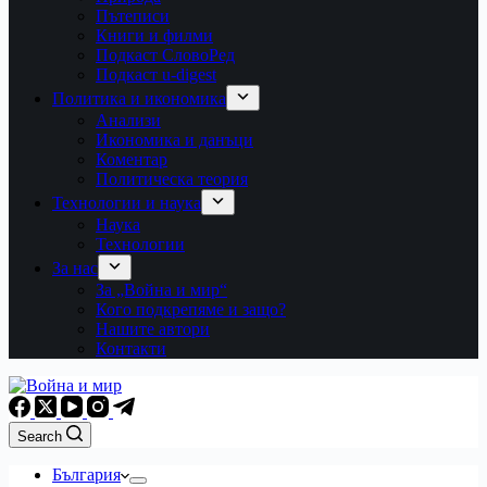
Пътеписи
Книги и филми
Подкаст СловоРед
Подкаст u-digest
Политика и икономика
Анализи
Икономика и данъци
Коментар
Политическа теория
Технологии и наука
Наука
Технологии
За нас
За „Война и мир“
Кого подкрепяме и защо?
Нашите автори
Контакти
Search
България