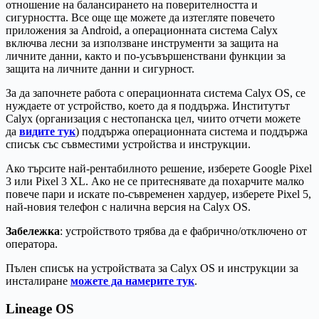
отношение на балансирането на поверителността и
сигурността. Все още ще можете да изтегляте повечето
приложения за Android, а операционната система Calyx
включва лесни за използване инструменти за защита на
личните данни, както и по-усъвършенствани функции за
защита на личните данни и сигурност.
За да започнете работа с операционната система Calyx OS, се
нуждаете от устройство, което да я поддържа. Институтът
Calyx (организация с нестопанска цел, чиито отчети можете
да
видите тук
) поддържа операционната система и поддържа
списък със съвместими устройства и инструкции.
Ако търсите най-рентабилното решение, изберете Google Pixel
3 или Pixel 3 XL. Ако не се притеснявате да похарчите малко
повече пари и искате по-съвременен хардуер, изберете Pixel 5,
най-новия телефон с налична версия на Calyx OS.
Забележка
: устройството трябва да е фабрично/отключено от
оператора.
Пълен списък на устройствата за Calyx OS и инструкции за
инсталиране
можете да намерите тук
.
Lineage OS