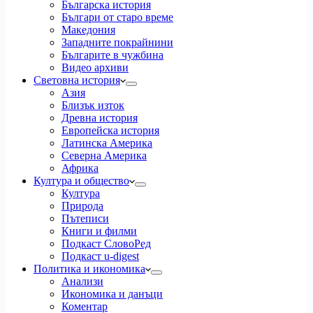
Българска история
Българи от старо време
Македония
Западните покрайнини
Българите в чужбина
Видео архиви
Световна история
Азия
Близък изток
Древна история
Европейска история
Латинска Америка
Северна Америка
Африка
Култура и общество
Култура
Природа
Пътеписи
Книги и филми
Подкаст СловоРед
Подкаст u-digest
Политика и икономика
Анализи
Икономика и данъци
Коментар