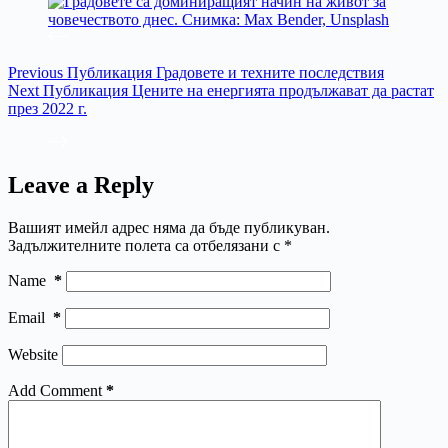
Previous
Публикация
Градовете и техните последствия
Next
Публикация
Цените на енергията продължават да растат
през 2022 г.
Leave a Reply
Вашият имейл адрес няма да бъде публикуван.
Задължителните полета са отбелязани с
*
Name
*
Email
*
Website
Add Comment
*