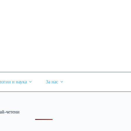
логии и наука
За нас
ай-четени