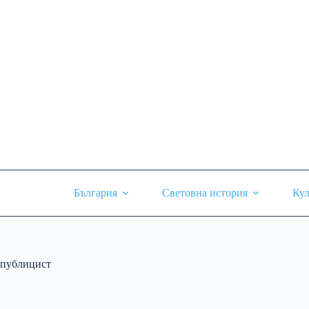
Skip
to
content
България
Световна история
Кул
публицист