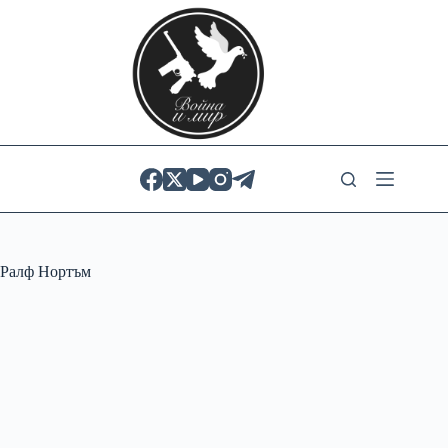
Skip
to
content
Ралф Нортъм