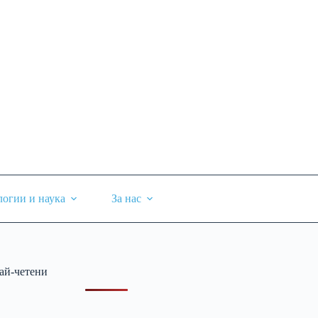
логии и наука
За нас
ай-четени