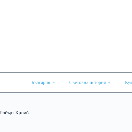
Skip
to
content
България
Световна история
Кул
Робърт Кръмб