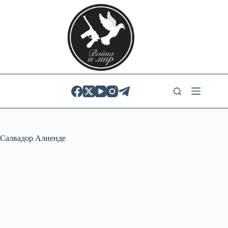
Skip
to
content
Салвадор Алиенде