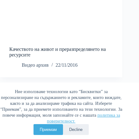
Качеството на живот и преразпределянето на
ресурсите
Видео архив
22/11/2016
Ние използваме технологии като “Бисквитки” за
Най-четени
персонализиране на съдържанието и рекламите, които виждате,
както и за да анализираме трафика на сайта. Изберете
“Приемам”, за да приемете използването на тези технологии. За
повече информация, моля запознайте се с нашата
политика за
поверителност.
Политика за поверителност
Приемам
Decline
Copyright © 2026 Война и мир. Сайтът е оптимизиран от
Сергей Петров - Араджиони
и агенция
Атаман