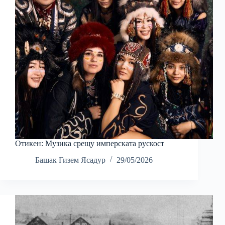
Отикен: Музика срещу имперската рускост
Башак Гизем Ясадур
29/05/2026