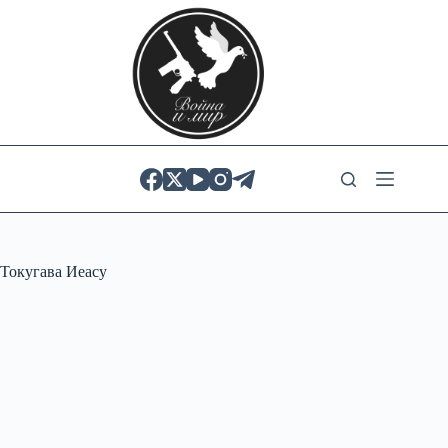
Skip
to
content
Токугава Иеасу