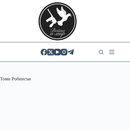
Skip
to
content
Томи Робинсън