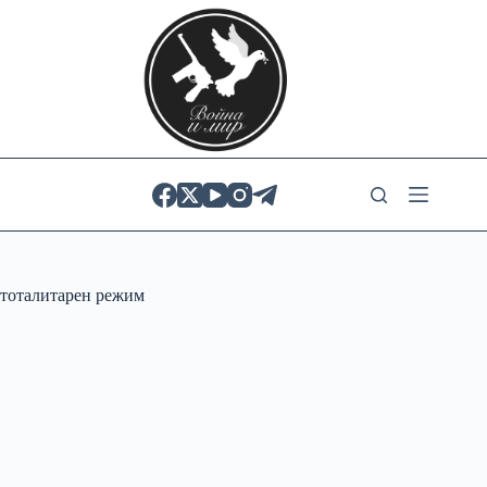
Skip
to
content
тоталитарен режим