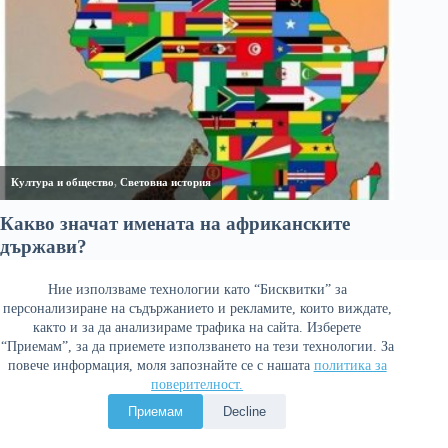
Ние използваме технологии като “Бисквитки” за
персонализиране на съдържанието и рекламите, които виждате,
както и за да анализираме трафика на сайта. Изберете
“Приемам”, за да приемете използването на тези технологии. За
повече информация, моля запознайте се с нашата
политика за
поверителност.
Политика за поверителност
Приемам
Decline
Copyright © 2026 Война и мир. Сайтът е оптимизиран от
Сергей Петров - Араджиони
и агенция
Атаман