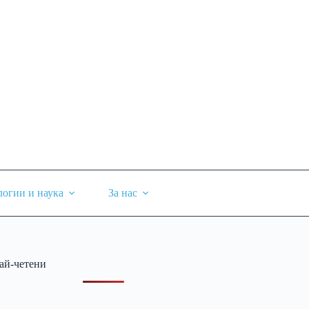
логии и наука
За нас
ай-четени