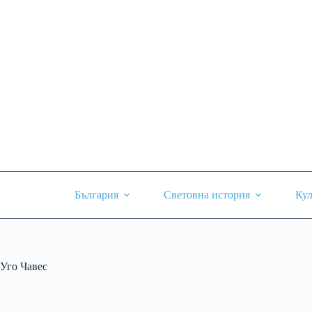
Skip
to
content
България
Световна история
Кул
Уго Чавес