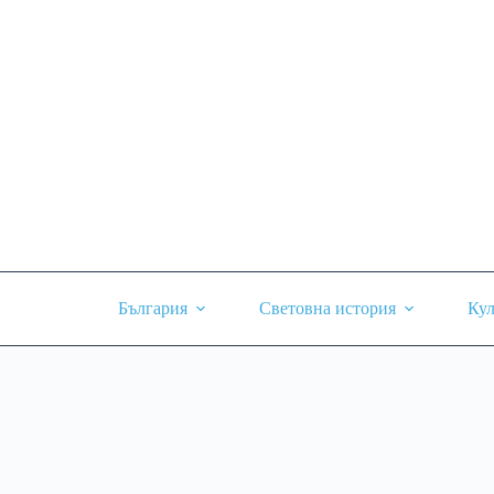
Skip
to
content
България
Световна история
Кул