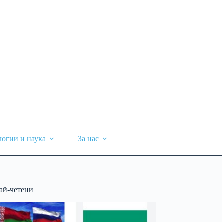
логии и наука
За нас
ай-четени