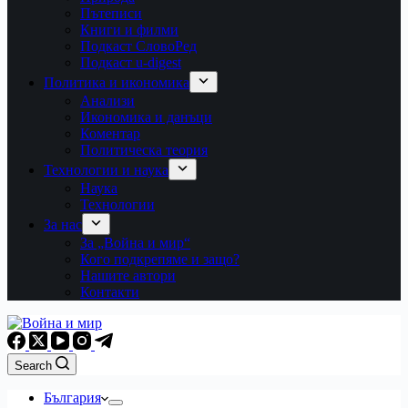
Пътеписи
Книги и филми
Подкаст СловоРед
Подкаст u-digest
Политика и икономика
Анализи
Икономика и данъци
Коментар
Политическа теория
Технологии и наука
Наука
Технологии
За нас
За „Война и мир“
Кого подкрепяме и защо?
Нашите автори
Контакти
Search
България