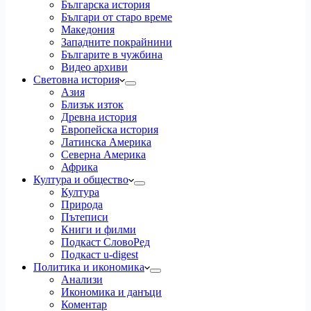
Българска история
Българи от старо време
Македония
Западните покрайнини
Българите в чужбина
Видео архиви
Световна история
Азия
Близък изток
Древна история
Европейска история
Латинска Америка
Северна Америка
Африка
Култура и общество
Култура
Природа
Пътеписи
Книги и филми
Подкаст СловоРед
Подкаст u-digest
Политика и икономика
Анализи
Икономика и данъци
Коментар