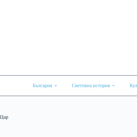
Skip
to
content
България
Световна история
Кул
Цар