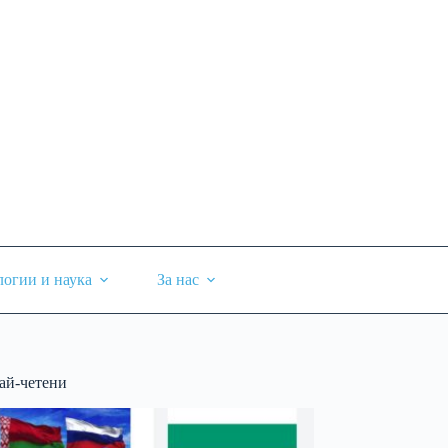
логии и наука
За нас
ай-четени