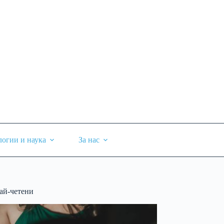
логии и наука
За нас
ай-четени