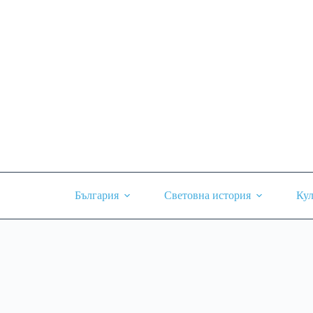
Skip
to
content
България
Световна история
Кул